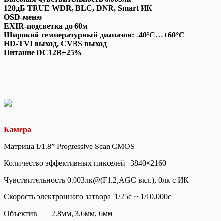
120дБ TRUE WDR, BLC, DNR, Smart ИК
OSD-меню
EXIR-подсветка до 60м
Широкий температурный диапазон: -40°C…+60°C
HD-TVI выход, CVBS выход
Питание DC12В±25%
Камера
Матрица
1/1.8” Progressive Scan CMOS
Количество эффективных пикселей
3840×2160
Чувствительность
0.003лк@(F1.2,AGC вкл.), 0лк с ИК
Скорость электронного затвора
1/25с ~ 1/10,000с
Объектив
2.8мм, 3.6мм, 6мм