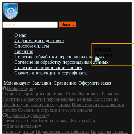
О нас
Информация о доставке
Cпособы оплаты
Рейтинг
Гарантия
магазина
Политика обработки персональных данных
Согласие на обработку персональных данных
Политика использования cookies
Скачать инструкции и сертификаты
Мой аккаунт
Закладки
Сравнение
Оформить заказ
Информация
О нас
Информация о доставке
Cпособы оплаты
Гарантия
Политика обработки персональных данных
Согласие на
обработку персональных данных
Политика использования
cookies
Скачать инструкции и сертификаты
Служба поддержки
Связаться с нами
Возврат товара
Карта сайта
Дополнительно
Производители
Подарочные сертификаты
Партнёры
Товары