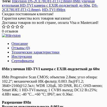
Теги:
Hikvision DS-2CE78U8T-IT3 (2.8mm) 8Мп уличная
купольная HD-TVI камера с EXIR-подсветкой до 60м
,
DS-
2CE78U8T-IT3 (2.8mm)
,
HD-TVI 8Mpx
Скидки постоянным клиентам!
Гарантия качества всех товаров магазина!
Доставка товаров по всей стране, оплата Visa и Mastercard!
0 отзывов
Описание
Отзывы (0)
Технические характеристики
Инструкции
Сертификаты
8Мп уличная HD-TVI камера с EXIR-подсветкой до 60м
8Мп Progressive Scan CMOS; объектив 2.8мм; угол обзора:
102.2°; механический ИК-фильтр; 0.003 Лк@F1.2;
3840×2160@12.5к/с; WDR 120дБ, 3D DNR, BLC; OSD-меню;
Smart ИК; 1 HD-TVI выход; 1 CVBS выход; DC12 В±25%;
4.8Вт макс; -40 °C...+60 °C; IP67; вес 0.36кг.
Разрешение 8Мп
Высокая чувствительность 0.003лк