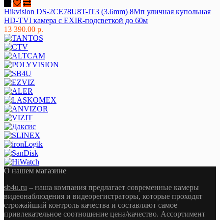
Hikvision DS-2CE78U8T-IT3 (3.6mm) 8Мп уличная купольная
HD-TVI камера с EXIR-подсветкой до 60м
13 390.00 р.
О нашем магазине
sb4u.ru
– наша компания предлагает современные камеры
видеонаблюдения и видеорегистраторы, которые проходят
строжайший контроль качества и составляют самое
привлекательное соотношение цена/качество. Ассортимент