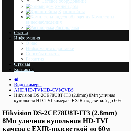
Сетевое оборудование
Умный дом
Кронштейны
Комплекты
видеонаблюдения
Распродажа
Статьи
Информация
О нас
Информация о доставке
Cпособы оплаты
Гарантия
Отзывы
Контакты
Видеокамеры
AHD/HD-TVI/HD-CVI/CVBS
Hikvision DS-2CE78U8T-IT3 (2.8mm) 8Мп уличная
купольная HD-TVI камера с EXIR-подсветкой до 60м
Hikvision DS-2CE78U8T-IT3 (2.8mm)
8Мп уличная купольная HD-TVI
камера с EXIR-подсветкой до 60м