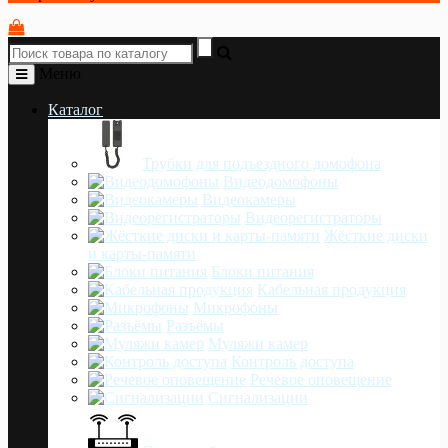
Меню
Каталог
Трубки для подъездного домофона
Видеодомофоны
Видеокамеры
Видеорегистраторы
Жёсткие диски
и карты-памяти
Блоки питания
Кабельная продукция
Микрофоны
Разъёмы
Муляжи камер
Контроль доступа
Речевое оповещение
Сигнализации