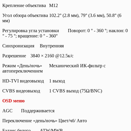
Крепление объектива
М12
Угол обзора объектива
102.2° (2.8 мм), 79° (3.6 мм), 50.8° (6
мм)
Регулировка угла установки
Поворот: 0 ° - 360 °; наклон: 0
° - 75 °; вращение: 0 ° - 360°
Синхронизация
Внутренняя
Разрешение
3840 × 2160 @12.5к/с
Режим «День/ночь»
Механический ИК-фильтр с
автопереключением
HD-TVI видеовыход
1 выход
CVBS видеовыход
1 CVBS выход (75Ω/BNC)
OSD меню
AGC
Поддерживается
Переключение «день/ночь»
Цвет/чб/ Авто
Баланс белого
ATW/MWB