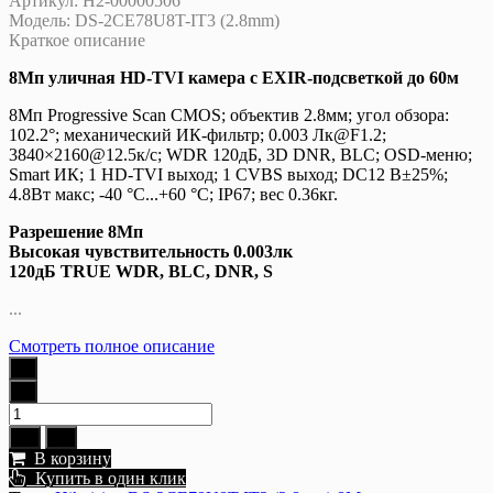
Артикул:
Н2-00000506
Модель:
DS-2CE78U8T-IT3 (2.8mm)
Краткое описание
8Мп уличная HD-TVI камера с EXIR-подсветкой до 60м
8Мп Progressive Scan CMOS; объектив 2.8мм; угол обзора:
102.2°; механический ИК-фильтр; 0.003 Лк@F1.2;
3840×2160@12.5к/с; WDR 120дБ, 3D DNR, BLC; OSD-меню;
Smart ИК; 1 HD-TVI выход; 1 CVBS выход; DC12 В±25%;
4.8Вт макс; -40 °C...+60 °C; IP67; вес 0.36кг.
Разрешение 8Мп
Высокая чувствительность 0.003лк
120дБ TRUE WDR, BLC, DNR, S
...
Смотреть полное описание
В корзину
Купить в один клик