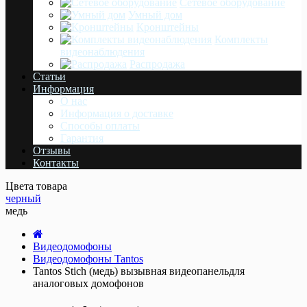
Сетевое оборудование
Умный дом
Кронштейны
Комплекты
видеонаблюдения
Распродажа
Статьи
Информация
О нас
Информация о доставке
Cпособы оплаты
Гарантия
Отзывы
Контакты
Цвета товара
черный
медь
Видеодомофоны
Видеодомофоны Tantos
Tantos Stich (медь) вызывная видеопанельдля
аналоговых домофонов