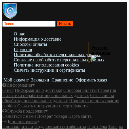
О нас
Информация о доставке
Cпособы оплаты
Рейтинг
Гарантия
магазина
Политика обработки персональных данных
Согласие на обработку персональных данных
Политика использования cookies
Скачать инструкции и сертификаты
Мой аккаунт
Закладки
Сравнение
Оформить заказ
Информация
О нас
Информация о доставке
Cпособы оплаты
Гарантия
Политика обработки персональных данных
Согласие на
обработку персональных данных
Политика использования
cookies
Скачать инструкции и сертификаты
Служба поддержки
Связаться с нами
Возврат товара
Карта сайта
Дополнительно
Производители
Подарочные сертификаты
Партнёры
Товары