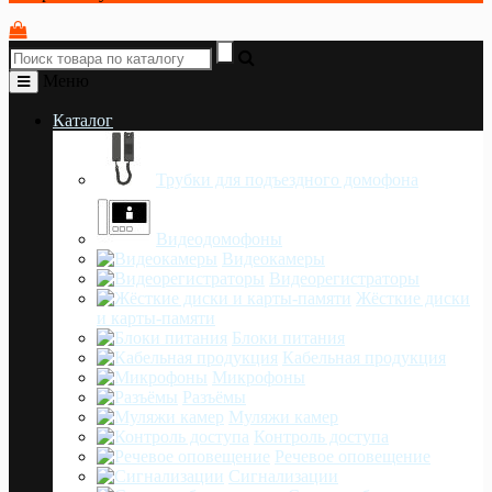
Меню
Каталог
Трубки для подъездного домофона
Видеодомофоны
Видеокамеры
Видеорегистраторы
Жёсткие диски
и карты-памяти
Блоки питания
Кабельная продукция
Микрофоны
Разъёмы
Муляжи камер
Контроль доступа
Речевое оповещение
Сигнализации