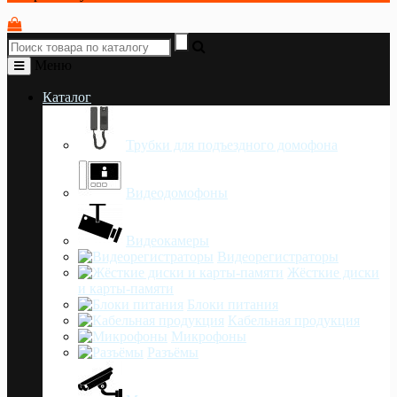
Меню
Каталог
Трубки для подъездного домофона
Видеодомофоны
Видеокамеры
Видеорегистраторы
Жёсткие диски
и карты-памяти
Блоки питания
Кабельная продукция
Микрофоны
Разъёмы