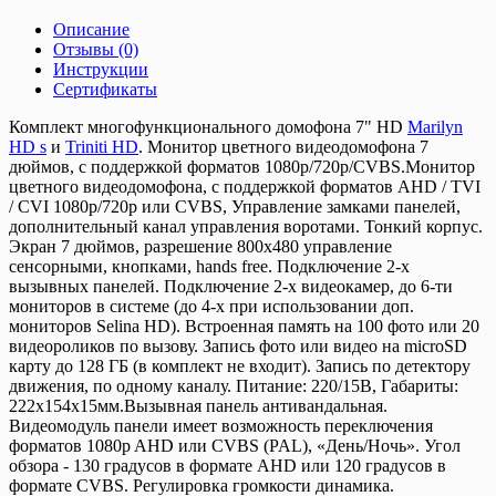
Описание
Отзывы (0)
Инструкции
Сертификаты
Комплект многофункционального домофона 7" HD
Marilyn
HD s
и
Triniti HD
. Монитор цветного видеодомофона 7
дюймов, с поддержкой форматов 1080р/720p/CVBS.Монитор
цветного видеодомофона, с поддержкой форматов AHD / TVI
/ CVI 1080р/720p или CVBS, Управление замками панелей,
дополнительный канал управления воротами. Тонкий корпус.
Экран 7 дюймов, разрешение 800х480 управление
сенсорными, кнопками, hands free. Подключение 2-х
вызывных панелей. Подключение 2-х видеокамер, до 6-ти
мониторов в системе (до 4-х при использовании доп.
мониторов Selina HD). Встроенная память на 100 фото или 20
видеороликов по вызову. Запись фото или видео на microSD
карту до 128 ГБ (в комплект не входит). Запись по детектору
движения, по одному каналу. Питание: 220/15В, Габариты:
222х154х15мм.Вызывная панель антивандальная.
Видеомодуль панели имеет возможность переключения
форматов 1080p AHD или CVBS (PAL), «День/Ночь». Угол
обзора - 130 градусов в формате AHD или 120 градусов в
формате CVBS. Регулировка громкости динамика.