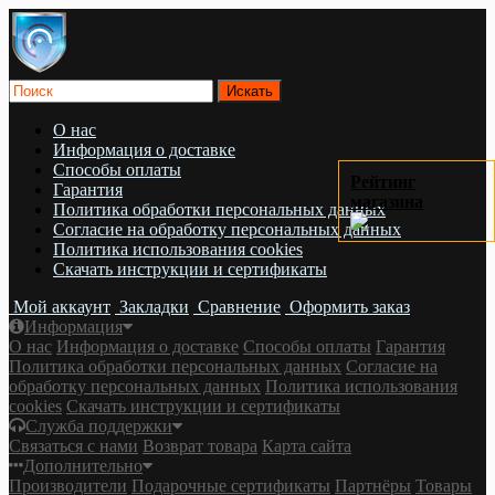
О нас
Информация о доставке
Cпособы оплаты
Рейтинг
Гарантия
магазина
Политика обработки персональных данных
Согласие на обработку персональных данных
Политика использования cookies
Скачать инструкции и сертификаты
Мой аккаунт
Закладки
Сравнение
Оформить заказ
Информация
О нас
Информация о доставке
Cпособы оплаты
Гарантия
Политика обработки персональных данных
Согласие на
обработку персональных данных
Политика использования
cookies
Скачать инструкции и сертификаты
Служба поддержки
Связаться с нами
Возврат товара
Карта сайта
Дополнительно
Производители
Подарочные сертификаты
Партнёры
Товары