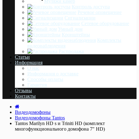
Муляжи камер
Контроль доступа
Речевое оповещение
Сигнализации
Сетевое оборудование
Умный дом
Кронштейны
Комплекты
видеонаблюдения
Распродажа
Статьи
Информация
О нас
Информация о доставке
Cпособы оплаты
Гарантия
Отзывы
Контакты
Видеодомофоны
Видеодомофоны Tantos
Tantos Marilyn HD s и Triniti HD (комплект
многофункционального домофона 7" HD)