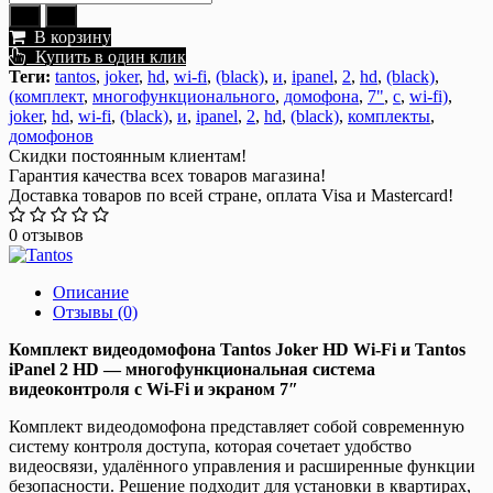
В корзину
Купить в один клик
Теги:
tantos
,
joker
,
hd
,
wi-fi
,
(black)
,
и
,
ipanel
,
2
,
hd
,
(black)
,
(комплект
,
многофункционального
,
домофона
,
7"
,
с
,
wi-fi)
,
joker
,
hd
,
wi-fi
,
(black)
,
и
,
ipanel
,
2
,
hd
,
(black)
,
комплекты
,
домофонов
Скидки постоянным клиентам!
Гарантия качества всех товаров магазина!
Доставка товаров по всей стране, оплата Visa и Mastercard!
0 отзывов
Описание
Отзывы (0)
Комплект видеодомофона Tantos Joker HD Wi‑Fi и Tantos
iPanel 2 HD — многофункциональная система
видеоконтроля с Wi-Fi и экраном 7″
Комплект видеодомофона представляет собой современную
систему контроля доступа, которая сочетает удобство
видеосвязи, удалённого управления и расширенные функции
безопасности. Решение подходит для установки в квартирах,