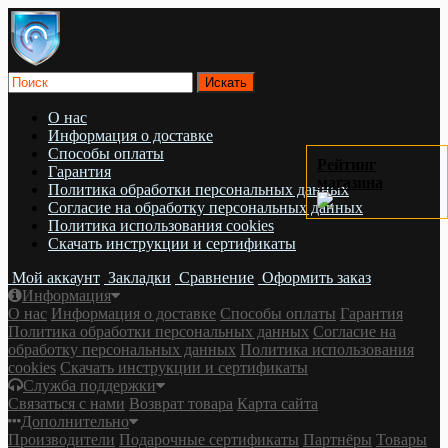
О нас
Информация о доставке
Cпособы оплаты
Рейтинг
Гарантия
магазина
Политика обработки персональных данных
Согласие на обработку персональных данных
Политика использования cookies
Скачать инструкции и сертификаты
Мой аккаунт
Закладки
Сравнение
Оформить заказ
Информация
О нас
Информация о доставке
Cпособы оплаты
Гарантия
Политика обработки персональных данных
Согласие на
обработку персональных данных
Политика использования
cookies
Скачать инструкции и сертификаты
Служба поддержки
Связаться с нами
Возврат товара
Карта сайта
Дополнительно
Производители
Подарочные сертификаты
Партнёры
Товары