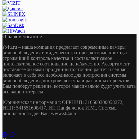
О нашем магазине
sb4u.ru
– наша компания предлагает современные камеры
видеонаблюдения и видеорегистраторы, которые проходят
строжайший контроль качества и составляют самое
привлекательное соотношение цена/качество. Ассортимент
поставляемой нами продукции постоянно растет и сейчас
включает в себя все необходимое для построения системы
видеонаблюдения, контроля доступа и различных проектов.
Вам подберут решение, которое максимально будет учитывать
все ваши интересы.
Юридическая информация: ОГРНИП: 316500300058272,
ИНН: 541551698417, ИП Панфиленок И.М., Системы
безопасности для Вас, www.sb4u.ru