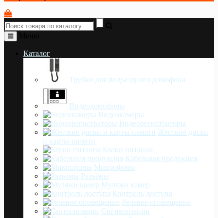
Меню
Каталог
Трубки для подъездного домофона
Видеодомофоны
Видеокамеры
Видеорегистраторы
Жёсткие диски
и карты-памяти
Блоки питания
Кабельная продукция
Микрофоны
Разъёмы
Муляжи камер
Контроль доступа
Речевое оповещение
Сигнализации