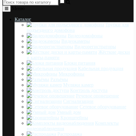
Меню
Каталог
Трубки для
подъездного домофона
Видеодомофоны
Видеокамеры
Видеорегистраторы
Жёсткие диски
и карты-памяти
Блоки питания
Кабельная продукция
Микрофоны
Разъёмы
Муляжи камер
Контроль доступа
Речевое оповещение
Сигнализации
Сетевое оборудование
Умный дом
Кронштейны
Комплекты
видеонаблюдения
Распродажа