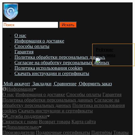
О нас
Информация о доставке
Cпособы оплаты
Рейтинг
Гарантия
магазина
Политика обработки персональных данных
Согласие на обработку персональных данных
Политика использования cookies
Скачать инструкции и сертификаты
Мой аккаунт
Закладки
Сравнение
Оформить заказ
Информация
О нас
Информация о доставке
Cпособы оплаты
Гарантия
Политика обработки персональных данных
Согласие на
обработку персональных данных
Политика использования
cookies
Скачать инструкции и сертификаты
Служба поддержки
Связаться с нами
Возврат товара
Карта сайта
Дополнительно
Производители
Подарочные сертификаты
Партнёры
Товары