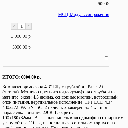
90906
МСЦ Модуль сопряжения
<
>
3 000.00 р.
3000.00 р.
ИТОГО:
6000.00 р.
Комплект домофона 4.3"
Elly с трубкой
и
iPanel 2+
(металл)
.
Монитор цветного видеодомофона с трубкой на
магните, экран 4,3 дюйма, сенсорные кнопки, встроенный
блок питания, вертикальное исполнение. TFT LCD 4,3"
480x272, PAL/NTSC, 2 панели, 2 камеры, до 4-х шт. в
параллель. Питание 220В. Габариты
160х180х32мм.
В
ызывная панель видеодомофона с широким
углом обзора 110гр., выполненная в стильном корпусе из
шлифованного металла. Предназначена для