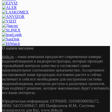
О нашем магазине
sb4u.ru
– наша компания предлагает современные камеры
видеонаблюдения и видеорегистраторы, которые проходят
строжайший контроль качества и составляют самое
привлекательное соотношение цена/качество. Ассортимент
поставляемой нами продукции постоянно растет и сейчас
включает в себя все необходимое для построения системы
видеонаблюдения, контроля доступа и различных проектов.
Вам подберут решение, которое максимально будет учитывать
все ваши интересы.
Юридическая информация: ОГРНИП: 316500300058272,
ИНН: 541551698417, ИП Панфиленок И.М., Системы
безопасности для Вас, www.sb4u.ru