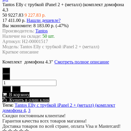
Tantos Elly с трубкой iPanel 2 + (металл) (комплект домофона
4,3
50
9227.83
9 227.83 р.
17 411.00 р.
Нашли дешевле?
Вы экономите:
8 183.00 р. (-47%)
Производитель:
Tantos
Наличие на складе:
50 шт.
Артикул:
Н2-00001517
Модель:
Tantos Elly с трубкой iPanel 2 + (металл)
Краткое описание
Комплект домофона 4.3"
Смотреть полное описание
В корзину
Купить в один клик
Теги:
Tantos Elly с трубкой iPanel 2 + (металл) (комплект
домофона 4
,
3
Скидки постоянным клиентам!
Гарантия качества всех товаров магазина!
Доставка товаров по всей стране, оплата Visa и Mastercard!