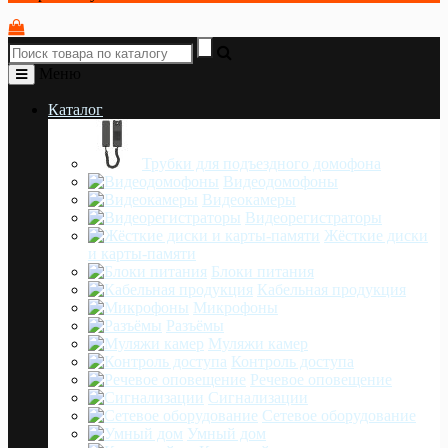
Меню
Каталог
Трубки для подъездного домофона
Видеодомофоны
Видеокамеры
Видеорегистраторы
Жёсткие диски
и карты-памяти
Блоки питания
Кабельная продукция
Микрофоны
Разъёмы
Муляжи камер
Контроль доступа
Речевое оповещение
Сигнализации
Сетевое оборудование
Умный дом