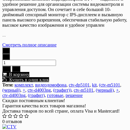
удобное решение для организации системы видеоконтроля и
управления доступом. Он сочетает в себе большой 10-
дюймовый сенсорный монитор с IPS-дисплеем и вызывную
панель высокого разрешения, обеспечивая стабильную работу,
высокое качество изображения и удобное управлен
...
Смотреть полное описание
В корзину
Купить в один клик
Теги:
комплект
,
видеодомофона
,
ctv-dp5101
,
kit
,
(ctv-m5101
,
(черный)
,
+
,
ctv-d4003ng
,
(графит))
,
ctv-m5101
,
(черный)
,
+
,
ctv-d4003ng
,
(графит)
,
готовые
,
решение
Скидки постоянным клиентам!
Гарантия качества всех товаров магазина!
Доставка товаров по всей стране, оплата Visa и Mastercard!
0 отзывов