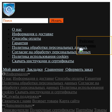
О нас
Информация о доставке
Cпособы оплаты
Рейтинг
Гарантия
магазина
Политика обработки персональных данных
Согласие на обработку персональных данных
Политика использования cookies
Скачать инструкции и сертификаты
Мой аккаунт
Закладки
Сравнение
Оформить заказ
Информация
О нас
Информация о доставке
Cпособы оплаты
Гарантия
Политика обработки персональных данных
Согласие на
обработку персональных данных
Политика использования
cookies
Скачать инструкции и сертификаты
Служба поддержки
Связаться с нами
Возврат товара
Карта сайта
Дополнительно
Производители
Подарочные сертификаты
Партнёры
Товары