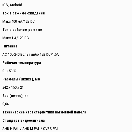
iOS, Android
Ток в режиме ожидания
Макс 400 мА/12В DC
Ток в рабочем режиме
Макс 1 А/12В DC
Питание
AC 100-240 Вольт либо 12В DC/1,5А
Рабочая температура
0...+50°С
Размеры (ШхВхГ), мм
242 x 150 x 21
Вес (нетто), кг
0,64
Технические характеристики вызывной панели
Стандарт видеосигнала
AHD-H PAL / AHD-M PAL / CVBS PAL