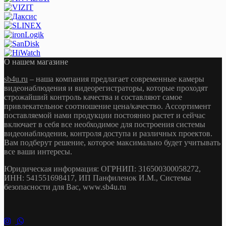
О нашем магазине
sb4u.ru
– наша компания предлагает современные камеры
видеонаблюдения и видеорегистраторы, которые проходят
строжайший контроль качества и составляют самое
привлекательное соотношение цена/качество. Ассортимент
поставляемой нами продукции постоянно растет и сейчас
включает в себя все необходимое для построения системы
видеонаблюдения, контроля доступа и различных проектов.
Вам подберут решение, которое максимально будет учитывать
все ваши интересы.
Юридическая информация: ОГРНИП: 316500300058272,
ИНН: 541551698417, ИП Панфиленок И.М., Системы
безопасности для Вас, www.sb4u.ru