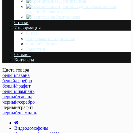
Кронштейны
Комплекты
видеонаблюдения
Распродажа
Статьи
Информация
О нас
Информация о доставке
Cпособы оплаты
Гарантия
Отзывы
Контакты
Цвета товара
белый/гавана
белый/серебро
белый/графит
белый/шампань
черный/гавана
черный/серебро
черный/графит
черный/шампань
Видеодомофоны