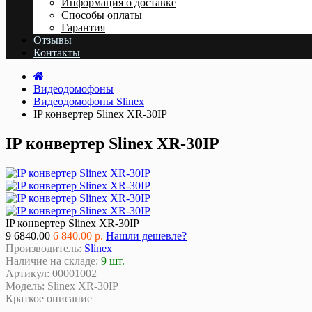
Информация о доставке
Cпособы оплаты
Гарантия
Отзывы
Контакты
Видеодомофоны
Видеодомофоны Slinex
IP конвертер Slinex XR-30IP
IP конвертер Slinex XR-30IP
IP конвертер Slinex XR-30IP
9
6840.00
6 840.00 р.
Нашли дешевле?
Производитель:
Slinex
Наличие на складе:
9 шт.
Артикул:
00001002
Модель:
Slinex XR-30IP
Краткое описание