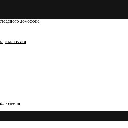
дъездного домофона
карты-памяти
аблюдения