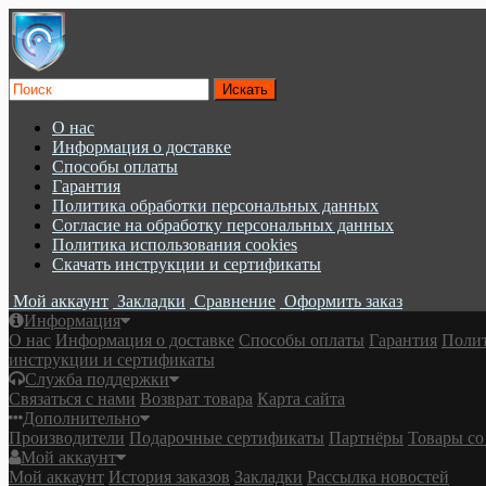
О нас
Информация о доставке
Cпособы оплаты
Гарантия
Политика обработки персональных данных
Согласие на обработку персональных данных
Политика использования cookies
Скачать инструкции и сертификаты
Мой аккаунт
Закладки
Сравнение
Оформить заказ
Информация
О нас
Информация о доставке
Cпособы оплаты
Гарантия
Полит
инструкции и сертификаты
Служба поддержки
Связаться с нами
Возврат товара
Карта сайта
Дополнительно
Производители
Подарочные сертификаты
Партнёры
Товары со
Мой аккаунт
Мой аккаунт
История заказов
Закладки
Рассылка новостей