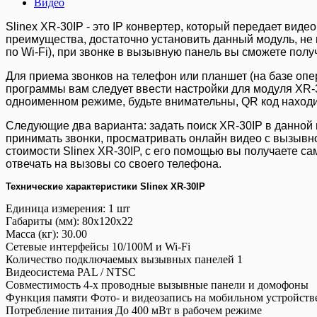
Видео
Slinex XR-30IP - это IP конвертер, который передает ви
преимущества, достаточно установить данный модуль, не 
по Wi-Fi), при звонке в вызывную панель вы сможете пол
Для приема звонков на телефон или планшет (на базе опе
программы вам следует ввести настройки для модуля XR-3
одноименном режиме, будьте внимательны, QR код находит
Следующие два варианта: задать поиск XR-30IP в данной 
принимать звонки, просматривать онлайн видео с вызывно
стоимости Slinex XR-30IP, с его помощью вы получаете с
отвечать на вызовы со своего телефона.
Технические характеристики Slinex XR-30IP
Единица измерения: 1 шт
Габариты (мм): 80x120x22
Масса (кг): 30.00
Сетевые интерфейсы 10/100M и Wi-Fi
Количество подключаемых вызывных панелей 1
Видеосистема PAL / NTSC
Совместимость 4-х проводные вызывные панели и домофоны
Функция памяти Фото- и видеозапись на мобильном устройст
Потребление питания До 400 мВт в рабочем режиме