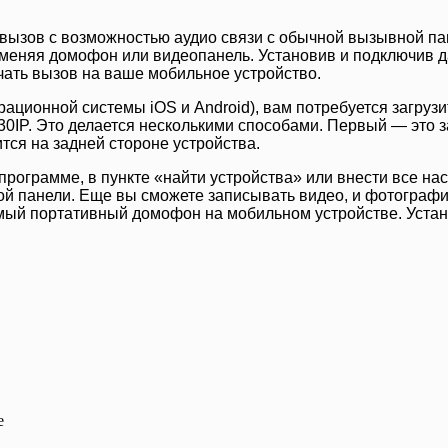
деовызов с возможностью аудио связи с обычной вызывной п
меняя домофон или видеопанель. Установив и подключив да
учать вызов на ваше мобильное устройство.
рационной системы iOS и Android), вам потребуется загруз
0IP. Это делается несколькими способами. Первый — это з
ся на задней стороне устройства.
программе, в пункте «найти устройства» или внести все на
й панели. Еще вы сможете записывать видео, и фотографир
амый портативный домофон на мобильном устройстве. Устан
ве