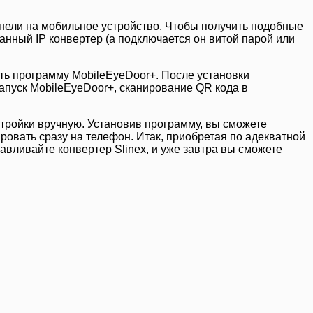
анели на мобильное устройство. Чтобы получить подобные
нный IP конвертер (а подключается он витой парой или
ить программу MobileEyeDoor+. После установки
апуск MobileEyeDoor+, сканирование QR кода в
стройки вручную. Установив программу, вы сможете
овать сразу на телефон. Итак, приобретая по адекватной
авливайте конвертер Slinex, и уже завтра вы сможете