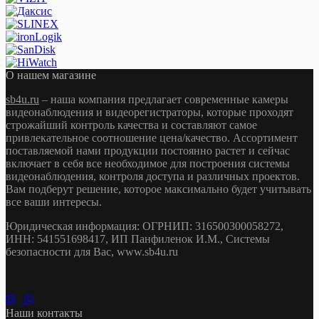
О нашем магазине
sb4u.ru
– наша компания предлагает современные камеры
видеонаблюдения и видеорегистраторы, которые проходят
строжайший контроль качества и составляют самое
привлекательное соотношение цена/качество. Ассортимент
поставляемой нами продукции постоянно растет и сейчас
включает в себя все необходимое для построения системы
видеонаблюдения, контроля доступа и различных проектов.
Вам подберут решение, которое максимально будет учитывать
все ваши интересы.
Юридическая информация: ОГРНИП: 316500300058272,
ИНН: 541551698417, ИП Панфиленок И.М., Системы
безопасности для Вас, www.sb4u.ru
Наши контакты