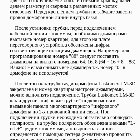
для этого откручиваем 2 болта и снимаем крышку, далее
делаем разметку и сверлим в размеченных местах
отверстия. Перед креплением трубки не забудьте завести
провод домофонной линии внутрь базы!
После установки трубки, перед подключением
кабельной линии к клеммам, необходимо джамперами
выставить номер квартиры, для этого на плате
переговорного устройства обозначены цифры,
соответствующие позициям джамперов. Например: для
программирования номера "88" следует поставить
джамперы на вилки с номерами 64, 16, 8 (64 + 16 + 8 = 88).
Важно! Нельзя снимать все джампера т.к. номер "0" в
домофоне не используется!
После того как трубка аудиодомофона Laskomex LM-8D
закреплена и номер квартиры настроен джамперами,
можно выполнять подключение. Трубка Laskomex LM-8D
как и другие "цифровые трубки" подключается к
вызывной панели многоквартирного "цифрового"
домофона по 2-х проводной линии связи. При
подключении трубки необходимо обязательно соблюдать
полярность, на трубке полярность обозначена знаками "L-
и L+" рядом с клеммами, а полярность в линии
определяется с помощью тестера (желательно проводить
замер во время вызова с вызывной панели).