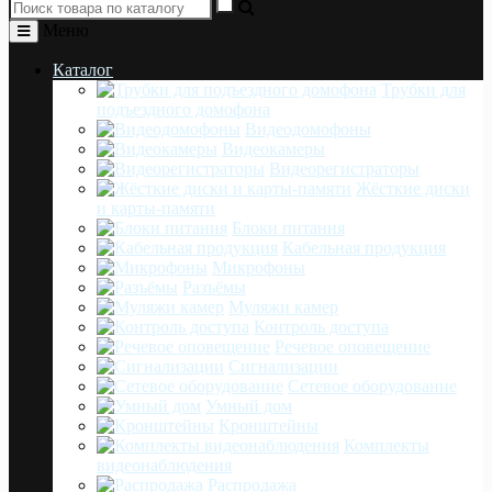
Меню
Каталог
Трубки для
подъездного домофона
Видеодомофоны
Видеокамеры
Видеорегистраторы
Жёсткие диски
и карты-памяти
Блоки питания
Кабельная продукция
Микрофоны
Разъёмы
Муляжи камер
Контроль доступа
Речевое оповещение
Сигнализации
Сетевое оборудование
Умный дом
Кронштейны
Комплекты
видеонаблюдения
Распродажа