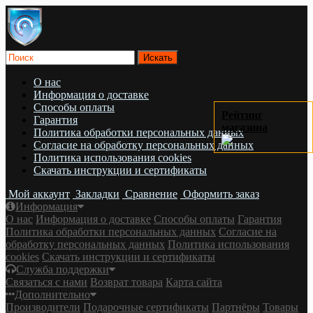
О нас
Информация о доставке
Cпособы оплаты
Рейтинг
Гарантия
магазина
Политика обработки персональных данных
Согласие на обработку персональных данных
Политика использования cookies
Скачать инструкции и сертификаты
Мой аккаунт
Закладки
Сравнение
Оформить заказ
Информация
О нас
Информация о доставке
Cпособы оплаты
Гарантия
Политика обработки персональных данных
Согласие на
обработку персональных данных
Политика использования
cookies
Скачать инструкции и сертификаты
Служба поддержки
Связаться с нами
Возврат товара
Карта сайта
Дополнительно
Производители
Подарочные сертификаты
Партнёры
Товары