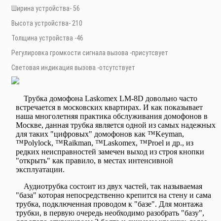
Ширина устройства- 56
Высота устройства- 210
Толщина устройства -46
Регулировка громкости сигнала вызова -присутсвует
Световая индикация вызова -отсутствует
Трубка домофона Laskomex LM-8D довольно часто
встречается в московских квартирах. И как показывает
наша многолетняя практика обслуживания домофонов в
Москве, данная трубка является одной из самых надежных
для таких "цифровых" домофонов как
™Keyman,
™Polylock, ™Raikman, ™Laskomex, ™Proel и др.,
из
редких неисправностей замечен выход из строя кнопки
"открыть" как правило, в местах интенсивной
эксплуатации.
Аудиотрубка состоит из двух частей, так называемая
"база" которая непосредственно крепится на стену и сама
трубка, подключенная проводом к "базе". Для монтажа
трубки, в первую очередь необходимо разобрать "базу",