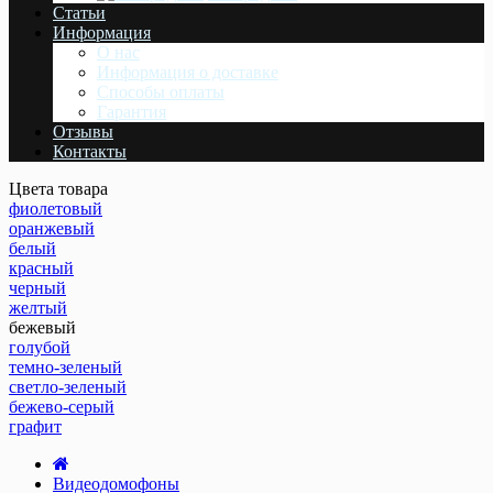
Статьи
Информация
О нас
Информация о доставке
Cпособы оплаты
Гарантия
Отзывы
Контакты
Цвета товара
фиолетовый
оранжевый
белый
красный
черный
желтый
бежевый
голубой
темно-зеленый
светло-зеленый
бежево-серый
графит
Видеодомофоны