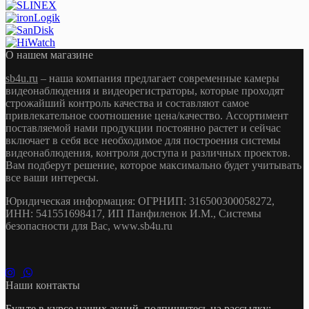
О нашем магазине
sb4u.ru
– наша компания предлагает современные камеры
видеонаблюдения и видеорегистраторы, которые проходят
строжайший контроль качества и составляют самое
привлекательное соотношение цена/качество. Ассортимент
поставляемой нами продукции постоянно растет и сейчас
включает в себя все необходимое для построения системы
видеонаблюдения, контроля доступа и различных проектов.
Вам подберут решение, которое максимально будет учитывать
все ваши интересы.
Юридическая информация: ОГРНИП: 316500300058272,
ИНН: 541551698417, ИП Панфиленок И.М., Системы
безопасности для Вас, www.sb4u.ru
Наши контакты
Будьте в курсе наших акций, подпишитесь на рассылку: