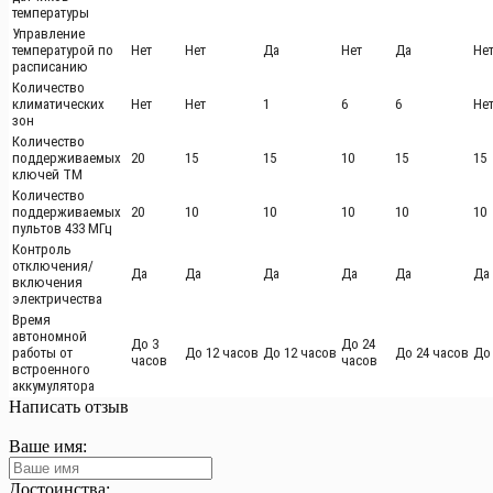
температуры
Управление
температурой по
Нет
Нет
Да
Нет
Да
Не
расписанию
Количество
климатических
Нет
Нет
1
6
6
Не
зон
Количество
поддерживаемых
20
15
15
10
15
15
ключей ТМ
Количество
поддерживаемых
20
10
10
10
10
10
пультов 433 МГц
Контроль
отключения/
Да
Да
Да
Да
Да
Да
включения
электричества
Время
автономной
До 3
До 24
работы от
До 12 часов
До 12 часов
До 24 часов
До
часов
часов
встроенного
аккумулятора
Написать отзыв
Ваше имя:
Достоинства: