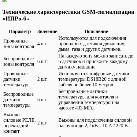
Технические характеристики GSM-сигнализации
«ИПРо-6»
Параметр
Значение
Пояснение
Используются для подключения
Проводные
4 шт.
проводных датчиков движения,
зоны контроля
дыма, газа и других датчиков.
На каждую зону можно записать до
Беспроводные
6 шт.
6 датчиков и присвоить каждому
зоны контроля
датчику название.
Проводные
Используются цифровые датчики
датчики
2 шт.
температуры DS18B20 с длиной
температуры
кабеля не более 10 метров.
Беспроводные датчики
Беспроводные
температуры для контроля и
датчики
6 шт.
управления температурой на
температуры
частоте 433 МГц.
Выходы
силовые РЕЛЕ,
Выходы для подключения силовой
2 шт.
перекидной
нагрузки до 2,2 кВт: 10 А / 220 В.
контакт