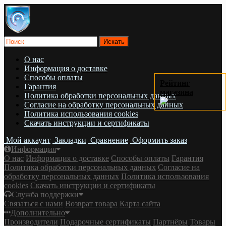
О нас
Информация о доставке
Cпособы оплаты
Рейтинг
Гарантия
магазина
Политика обработки персональных данных
Согласие на обработку персональных данных
Политика использования cookies
Скачать инструкции и сертификаты
Мой аккаунт
Закладки
Сравнение
Оформить заказ
Информация
О нас
Информация о доставке
Cпособы оплаты
Гарантия
Политика обработки персональных данных
Согласие на
обработку персональных данных
Политика использования
cookies
Скачать инструкции и сертификаты
Служба поддержки
Связаться с нами
Возврат товара
Карта сайта
Дополнительно
Производители
Подарочные сертификаты
Партнёры
Товары