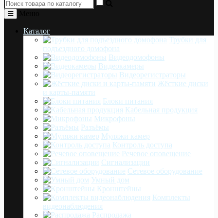
Меню
Каталог
Трубки для
подъездного домофона
Видеодомофоны
Видеокамеры
Видеорегистраторы
Жёсткие диски
и карты-памяти
Блоки питания
Кабельная продукция
Микрофоны
Разъёмы
Муляжи камер
Контроль доступа
Речевое оповещение
Сигнализации
Сетевое оборудование
Умный дом
Кронштейны
Комплекты
видеонаблюдения
Распродажа