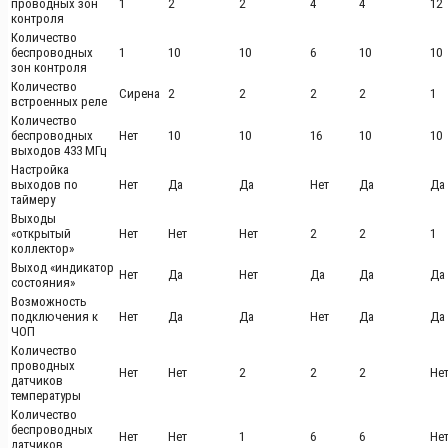
проводных зон
1
2
2
4
4
12
контроля
Количество
беспроводных
1
10
10
6
10
10
зон контроля
Количество
Сирена
2
2
2
2
1
встроенных реле
Количество
беспроводных
Нет
10
10
16
10
10
выходов 433 МГц
Настройка
выходов по
Нет
Да
Да
Нет
Да
Да
таймеру
Выходы
«открытый
Нет
Нет
Нет
2
2
1
коллектор»
Выход «индикатор
Нет
Да
Нет
Да
Да
Да
состояния»
Возможность
подключения к
Нет
Да
Да
Нет
Да
Да
ЧОП
Количество
проводных
Нет
Нет
2
2
2
Не
датчиков
температуры
Количество
беспроводных
Нет
Нет
1
6
6
Не
датчиков