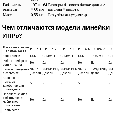
Габаритные
197 × 164
Размеры базового блока: длина ×
размеры
× 60 мм
ширина × высота.
Масса
0,55 кг
Без учёта аккумулятора.
Чем отличаются модели линейки
ИПРо?
Функциональные
ИПРо-1
ИПРо-2
ИПРо-3
ИПРо-6
ИПРо-7
И
возможности
Канал связи
GSM
GSM/Wi-Fi
GSM/Wi-Fi
GSM
GSM/Wi-Fi
GS
Работа прибора в
Нет
Да
Да
Нет
Да
Да
сети Интернет
Типы оповещений
SMS/
SMS/PUSH/
SMS/PUSH/
SMS/
SMS/PUSH/
SM
о событиях
Дозвон
Дозвон
Дозвон
Дозвон
Дозвон
До
Количество
номеров
5
5
5
5
5
5
телефонов для
оповещения
Просмотр архива
событий через
Нет
Да
Да
Нет
Да
Да
мобильное
приложение
Количество