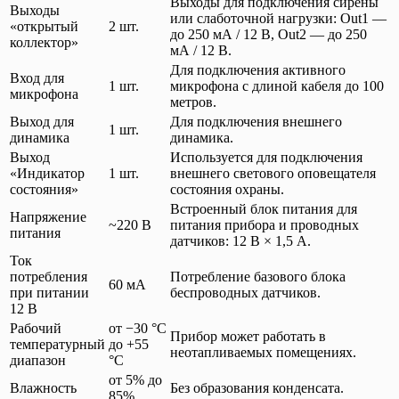
Выходы для подключения сирены
Выходы
или слаботочной нагрузки: Out1 —
«открытый
2 шт.
до 250 мА / 12 В, Out2 — до 250
коллектор»
мА / 12 В.
Для подключения активного
Вход для
1 шт.
микрофона с длиной кабеля до 100
микрофона
метров.
Выход для
Для подключения внешнего
1 шт.
динамика
динамика.
Выход
Используется для подключения
«Индикатор
1 шт.
внешнего светового оповещателя
состояния»
состояния охраны.
Встроенный блок питания для
Напряжение
~220 В
питания прибора и проводных
питания
датчиков: 12 В × 1,5 А.
Ток
потребления
Потребление базового блока
60 мА
при питании
беспроводных датчиков.
12 В
Рабочий
от −30 °C
Прибор может работать в
температурный
до +55
неотапливаемых помещениях.
диапазон
°C
от 5% до
Влажность
Без образования конденсата.
85%