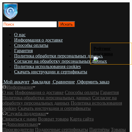
О нас
Информация о доставке
Cпособы оплаты
Рейтинг
Гарантия
магазина
Политика обработки персональных данных
Согласие на обработку персональных данных
Политика использования cookies
Скачать инструкции и сертификаты
Мой аккаунт
Закладки
Сравнение
Оформить заказ
Информация
О нас
Информация о доставке
Cпособы оплаты
Гарантия
Политика обработки персональных данных
Согласие на
обработку персональных данных
Политика использования
cookies
Скачать инструкции и сертификаты
Служба поддержки
Связаться с нами
Возврат товара
Карта сайта
Дополнительно
Производители
Подарочные сертификаты
Партнёры
Товары