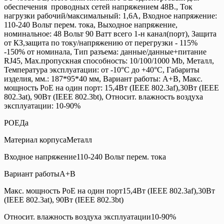
обеспечения проводных сетей напряжением 48В., Ток
нагрузки рабочий/максимальный: 1,6А, Входное напряжение:
110-240 Вольт перем. тока, Выходное напряжение,
номинальное: 48 Вольт 90 Ватт всего 1-н канал(порт), Защита
от КЗ,защита по току/напряжению от перегрузки - 115%
-150% от номинала, Тип разъема: данные/данные+питание
RJ45, Max.пропускная способность: 10/100/1000 Mb, Металл,
Температура эксплуатации: от -10°C до +40°C, Габариты
изделия, мм.: 187*95*40 мм, Вариант работы: А+В, Макс.
мощность PoE на один порт: 15,4Вт (IEEE 802.3af),30Вт (IEEE
802.3at), 90Вт (IEEE 802.3bt), Относит. влажность воздуха
эксплуатации: 10-90%
POEДа
Материал корпусаМеталл
Входное напряжение110-240 Вольт перем. тока
Вариант работыА+В
Макс. мощность PoE на один порт15,4Вт (IEEE 802.3af),30Вт
(IEEE 802.3at), 90Вт (IEEE 802.3bt)
Относит. влажность воздуха эксплуатации10-90%