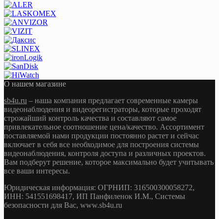
О нашем магазине
sb4u.ru
– наша компания предлагает современные камеры
видеонаблюдения и видеорегистраторы, которые проходят
строжайший контроль качества и составляют самое
привлекательное соотношение цена/качество. Ассортимент
поставляемой нами продукции постоянно растет и сейчас
включает в себя все необходимое для построения системы
видеонаблюдения, контроля доступа и различных проектов.
Вам подберут решение, которое максимально будет учитывать
все ваши интересы.
Юридическая информация: ОГРНИП: 316500300058272,
ИНН: 541551698417, ИП Панфиленок И.М., Системы
безопасности для Вас, www.sb4u.ru