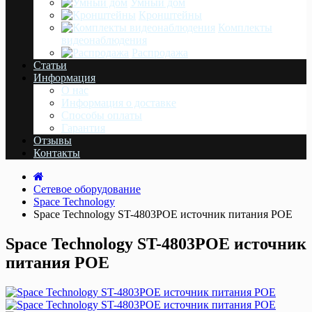
Умный дом
Кронштейны
Комплекты
видеонаблюдения
Распродажа
Статьи
Информация
О нас
Информация о доставке
Cпособы оплаты
Гарантия
Отзывы
Контакты
Сетевое оборудование
Space Technology
Space Technology ST-4803POE источник питания POE
Space Technology ST-4803POE источник
питания POE