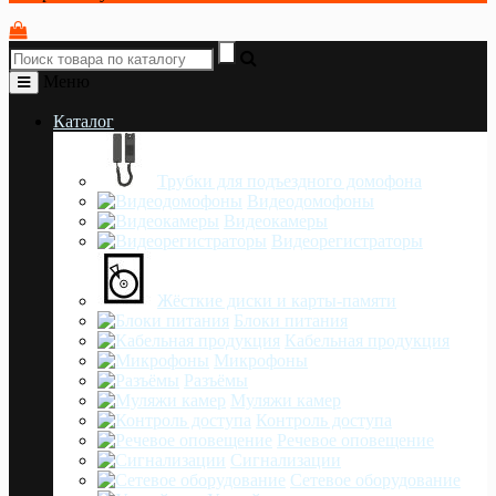
Меню
Каталог
Трубки для подъездного домофона
Видеодомофоны
Видеокамеры
Видеорегистраторы
Жёсткие диски и карты-памяти
Блоки питания
Кабельная продукция
Микрофоны
Разъёмы
Муляжи камер
Контроль доступа
Речевое оповещение
Сигнализации
Сетевое оборудование