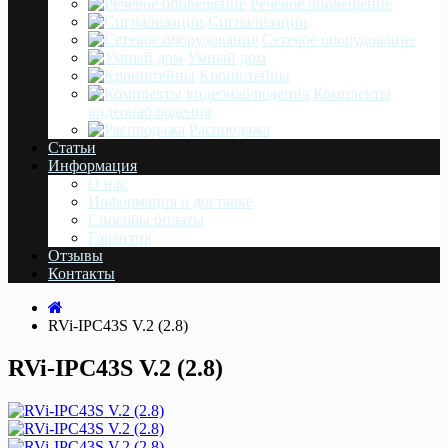
Речевое оповещение
Сигнализации
Сетевое оборудование
Умный дом
Кронштейны
Комплекты
видеонаблюдения
Распродажа
Статьи
Информация
О нас
Информация о доставке
Cпособы оплаты
Гарантия
Отзывы
Контакты
RVi-IPC43S V.2 (2.8)
RVi-IPC43S V.2 (2.8)