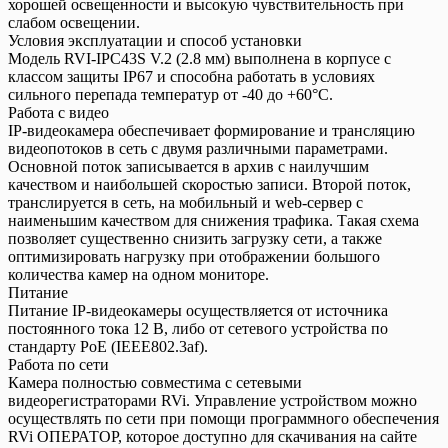
хорошей освещенности и высокую чувствительность при
слабом освещении.
Условия эксплуатации и способ установки
Модель RVI-IPC43S V.2 (2.8 мм) выполнена в корпусе с
классом защиты IP67 и способна работать в условиях
сильного перепада температур от -40 до +60°С.
Работа с видео
IP-видеокамера обеспечивает формирование и трансляцию
видеопотоков в сеть с двумя различными параметрами.
Основной поток записывается в архив с наилучшим
качеством и наибольшей скоростью записи. Второй поток,
транслируется в сеть, на мобильный и web-сервер с
наименьшим качеством для снижения трафика. Такая схема
позволяет существенно снизить загрузку сети, а также
оптимизировать нагрузку при отображении большого
количества камер на одном мониторе.
Питание
Питание IP-видеокамеры осуществляется от источника
постоянного тока 12 В, либо от сетевого устройства по
стандарту PoE (IEEE802.3af).
Работа по сети
Камера полностью совместима с сетевыми
видеорегистраторами RVi. Управление устройством можно
осуществлять по сети при помощи программного обеспечения
RVi ОПЕРАТОР, которое доступно для скачивания на сайте