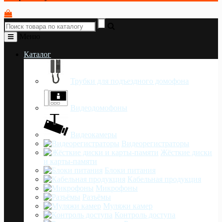
Меню
Каталог
Трубки для подъездного домофона
Видеодомофоны
Видеокамеры
Видеорегистраторы
Жёсткие диски
и карты-памяти
Блоки питания
Кабельная продукция
Микрофоны
Разъёмы
Муляжи камер
Контроль доступа