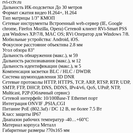
rvi-cctv.ru
Дальность ИК-подсветки До 30 метров
Формат сжатия видео H.264+, H.264
Тип матрицы 1/3” КМОП
Сетевые инструменты Встроенный web-сервер (IE, Google
chrome, Firefox Mozilla, Opera) Сетевой клиент RVi-Smart PSS
для Windows XP/7/8, MAC OS; RVi Оператор для Windows 7/8.
Мобильные устройства: Android, iОS.
Фокусное расстояние объектива 2.8 мм
Угол обзора 83°
Дальность обнаружения (макс.), м 59
Дальность распознавания (макс.), м 12
Дальность идентификации (макс.), м 5
Компенсация засветки BLC / HLC / DWDR
Система шумоподавления 3D DNR
Сетевые протоколы HTTP, HTTPS, TCP, ARP, RTSP, RTP, UDP,
SMTP, FTP, DHCP, DNS, DDNS, IPv4/v6, QoS, UPnP, NTP,
Multicast, P2P (Облачный сервис)
Сетевой интерфейс 10/100Base-T Ethernet порт
Интеграция ONVIF ,PSIA,CGI
Питание PoE (802.3af) / DC 12 В, не более 7.5 Вт
Класс защиты IP67
Диапазон рабочих температур -40…+60°С
Материал корпуса Металл
Габаритные размеры ?70x165 мм