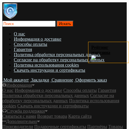
О нас
Информация о доставке
Cпособы оплаты
Рейтинг
Гарантия
магазина
Политика обработки персональных данных
Согласие на обработку персональных данных
Политика использования cookies
Скачать инструкции и сертификаты
Мой аккаунт
Закладки
Сравнение
Оформить заказ
Информация
О нас
Информация о доставке
Cпособы оплаты
Гарантия
Политика обработки персональных данных
Согласие на
обработку персональных данных
Политика использования
cookies
Скачать инструкции и сертификаты
Служба поддержки
Связаться с нами
Возврат товара
Карта сайта
Дополнительно
Производители
Подарочные сертификаты
Партнёры
Товары