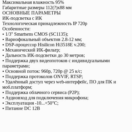
Максимальная влажность 95%
Габаритные размеры 112(?)x88 мм
ОСНОВНЫЕ ПАРАМЕТРЫ
ИК-подсветка с ИК
Технологическая принадлежность IP 720p
Особенности:
• 1/3'' Smartsens CMOS (SC1135);
• Вариофокальный объектив 2.8-12 мм;
• DSP-процессор Hisilicon Hi3518E v.200;
• Механический ИК-фильтр;
• Дальность ИК-подсветки до 30 метров;
• Поддержка двух видеопотоков с индивидуальными
параметрами;
• Основной поток: 960р, 720p @ 25 к/с;
• Поддержка протоколов ONVIF, RTSP;
• Удалённый доступ через web-интерфейс, ПО для ПК и
моб.платформ;
• Поддержка облачного сервиса (P2P);
• Аудиовход для подключения микрофона;
• Эксплуатация -10...+50°С;
• Питание DC 12В