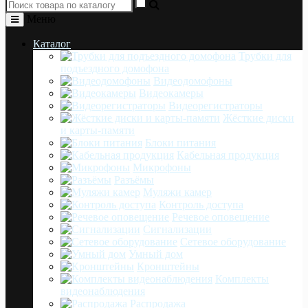
Меню
Каталог
Трубки для
подъездного домофона
Видеодомофоны
Видеокамеры
Видеорегистраторы
Жёсткие диски
и карты-памяти
Блоки питания
Кабельная продукция
Микрофоны
Разъёмы
Муляжи камер
Контроль доступа
Речевое оповещение
Сигнализации
Сетевое оборудование
Умный дом
Кронштейны
Комплекты
видеонаблюдения
Распродажа