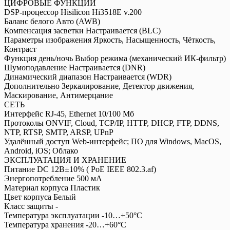
ЦИФРОВЫЕ ФУНКЦИИ
DSP-процессор Hisilicon Hi3518E v.200
Баланс белого Авто (AWB)
Компенсация засветки Настраивается (BLC)
Параметры изображения Яркость, Насыщенность, Чёткость,
Контраст
Функция день/ночь Выбор режима (механический ИК-фильтр)
Шумоподавление Настраивается (DNR)
Динамический диапазон Настраивается (WDR)
Дополнительно Зеркалирование, Детектор движения,
Маскирование, Антимерцание
СЕТЬ
Интерфейс RJ-45, Ethernet 10/100 Мб
Протоколы ONVIF, Cloud, TCP/IP, HTTP, DHCP, FTP, DDNS,
NTP, RTSP, SMTP, ARSP, UPnP
Удалённый доступ Web-интерфейс; ПО для Windows, MacOS,
Android, iOS; Облако
ЭКСПЛУАТАЦИЯ И ХРАНЕНИЕ
Питание DC 12В±10% ( PoE IEEE 802.3.af)
Энергопотребление 500 мА
Материал корпуса Пластик
Цвет корпуса Белый
Класс защиты -
Температура эксплуатации -10…+50°С
Температура хранения -20…+60°С