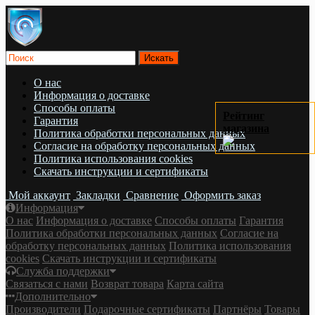
О нас
Информация о доставке
Cпособы оплаты
Рейтинг
Гарантия
магазина
Политика обработки персональных данных
Согласие на обработку персональных данных
Политика использования cookies
Скачать инструкции и сертификаты
Мой аккаунт
Закладки
Сравнение
Оформить заказ
Информация
О нас
Информация о доставке
Cпособы оплаты
Гарантия
Политика обработки персональных данных
Согласие на
обработку персональных данных
Политика использования
cookies
Скачать инструкции и сертификаты
Служба поддержки
Связаться с нами
Возврат товара
Карта сайта
Дополнительно
Производители
Подарочные сертификаты
Партнёры
Товары