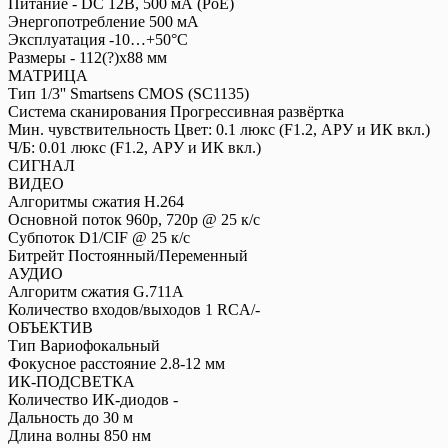
Питание - DC 12В, 500 мА (PoE)
Энергопотребление 500 мА
Эксплуатация -10…+50°С
Размеры - 112(?)x88 мм
МАТРИЦА
Тип 1/3'' Smartsens CMOS (SC1135)
Система сканирования Прогрессивная развёртка
Мин. чувствительность Цвет: 0.1 люкс (F1.2, АРУ и ИК вкл.)
Ч/Б: 0.01 люкс (F1.2, АРУ и ИК вкл.)
СИГНАЛ
ВИДЕО
Алгоритмы сжатия H.264
Основной поток 960р, 720p @ 25 к/с
Субпоток D1/CIF @ 25 к/с
Битрейт Постоянный/Переменный
АУДИО
Алгоритм сжатия G.711A
Количество входов/выходов 1 RCA/-
ОБЪЕКТИВ
Тип Вариофокальный
Фокусное расстояние 2.8-12 мм
ИК-ПОДСВЕТКА
Количество ИК-диодов -
Дальность до 30 м
Длина волны 850 нм