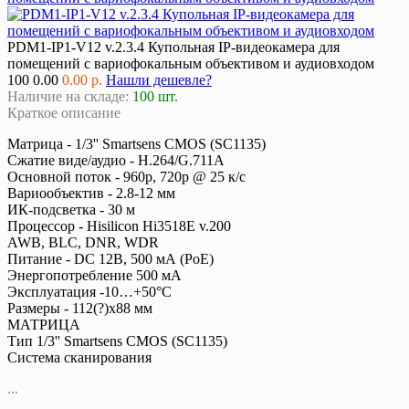
PDM1-IP1-V12 v.2.3.4 Купольная IP-видеокамера для
помещений с вариофокальным объективом и аудиовходом
100
0.00
0.00 р.
Нашли дешевле?
Наличие на складе:
100 шт.
Краткое описание
Матрица - 1/3'' Smartsens CMOS (SC1135)
Сжатие виде/аудио - H.264/G.711A
Основной поток - 960р, 720p @ 25 к/с
Вариообъектив - 2.8-12 мм
ИК-подсветка - 30 м
Процессор - Hisilicon Hi3518E v.200
AWB, BLC, DNR, WDR
Питание - DC 12В, 500 мА (PoE)
Энергопотребление 500 мА
Эксплуатация -10…+50°С
Размеры - 112(?)x88 мм
МАТРИЦА
Тип 1/3'' Smartsens CMOS (SC1135)
Система сканирования
...