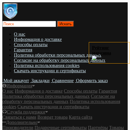
О нас
Информация о доставке
Cпособы оплаты
Рейтинг
Гарантия
магазина
Политика обработки персональных данных
Согласие на обработку персональных данных
Политика использования cookies
Скачать инструкции и сертификаты
Мой аккаунт
Закладки
Сравнение
Оформить заказ
Информация
О нас
Информация о доставке
Cпособы оплаты
Гарантия
Политика обработки персональных данных
Согласие на
обработку персональных данных
Политика использования
cookies
Скачать инструкции и сертификаты
Служба поддержки
Связаться с нами
Возврат товара
Карта сайта
Дополнительно
Производители
Подарочные сертификаты
Партнёры
Товары