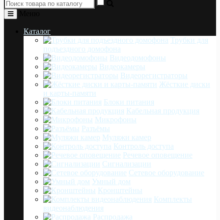
Меню
Каталог
Трубки для
подъездного домофона
Видеодомофоны
Видеокамеры
Видеорегистраторы
Жёсткие диски
и карты-памяти
Блоки питания
Кабельная продукция
Микрофоны
Разъёмы
Муляжи камер
Контроль доступа
Речевое оповещение
Сигнализации
Сетевое оборудование
Умный дом
Кронштейны
Комплекты
видеонаблюдения
Распродажа