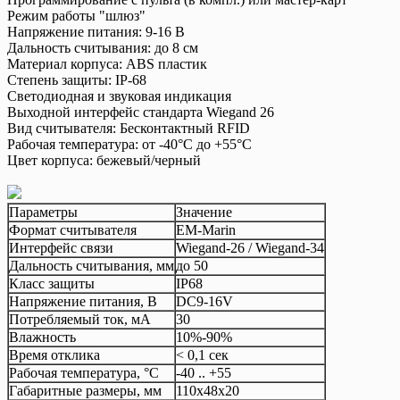
Режим работы "шлюз"
Напряжение питания: 9-16 В
Дальность считывания: до 8 см
Материал корпуса: ABS пластик
Степень защиты: IP-68
Светодиодная и звуковая индикация
Выходной интерфейс стандарта Wiegand 26
Вид считывателя: Бесконтактный RFID
Рабочая температура: от -40°C до +55°C
Цвет корпуса: бежевый/
черный
Параметры
Значение
Формат считывателя
EM-Marin
Интерфейс связи
Wiegand-26 / Wiegand-34
Дальность считывания, мм
до 50
Класс защиты
IP68
Напряжение питания, В
DC9-16V
Потребляемый ток, мА
30
Влажность
10%-90%
Время отклика
< 0,1 сек
Рабочая температура, °C
-40 .. +55
Габаритные размеры, мм
110х48х20