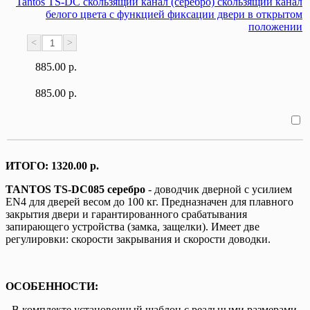
Tantos TS-DC скользящий канал (серебро) скользящий канал
белого цвета с функцией фиксации двери в открытом
положении
<
>
885.00 р.
885.00 р.
ИТОГО:
1320.00 р.
TANTOS TS-DC085 серебро
- доводчик дверной с усилием
EN4 для дверей весом до 100 кг. Предназначен для плавного
закрытия двери и гарантированного срабатывания
запирающего устройства (замка, защелки). Имеет две
регулировки: скорости закрывания и скорости доводки.
ОСОБЕННОСТИ:
- В комплекте установочный шаблон с реальными размерами