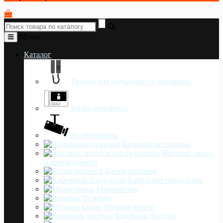
Меню
Каталог
Трубки для подъездного домофона
Видеодомофоны
Видеокамеры
Видеорегистраторы
Жёсткие диски
и карты-памяти
Блоки питания
Кабельная продукция
Микрофоны
Разъёмы
Муляжи камер
Контроль доступа