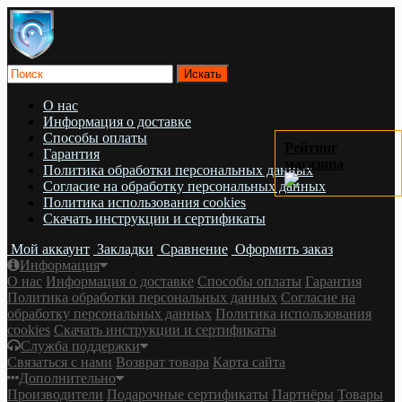
О нас
Информация о доставке
Cпособы оплаты
Рейтинг
Гарантия
магазина
Политика обработки персональных данных
Согласие на обработку персональных данных
Политика использования cookies
Скачать инструкции и сертификаты
Мой аккаунт
Закладки
Сравнение
Оформить заказ
Информация
О нас
Информация о доставке
Cпособы оплаты
Гарантия
Политика обработки персональных данных
Согласие на
обработку персональных данных
Политика использования
cookies
Скачать инструкции и сертификаты
Служба поддержки
Связаться с нами
Возврат товара
Карта сайта
Дополнительно
Производители
Подарочные сертификаты
Партнёры
Товары