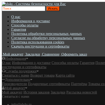
О нас
Информация о доставке
Cпособы оплаты
Гарантия
Политика обработки персональных данных
Согласие на обработку персональных данных
Политика использования cookies
Скачать инструкции и сертификаты
Мой аккаунт
Закладки
Сравнение
Оформить заказ
Информация
О нас
Информация о доставке
Cпособы оплаты
Гарантия
Полит
инструкции и сертификаты
Служба поддержки
Связаться с нами
Возврат товара
Карта сайта
Дополнительно
Производители
Подарочные сертификаты
Партнёры
Товары со
Мой аккаунт
Мой аккаунт
История заказов
Закладки
Рассылка новостей
Связаться с нами
info@sb4u.ru