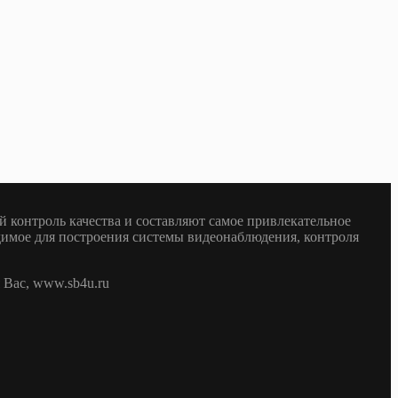
 контроль качества и составляют самое привлекательное
одимое для построения системы видеонаблюдения, контроля
Вас, www.sb4u.ru