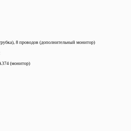
трубка), 8 проводов (дополнительный монитор)
м
A374 (монитор)