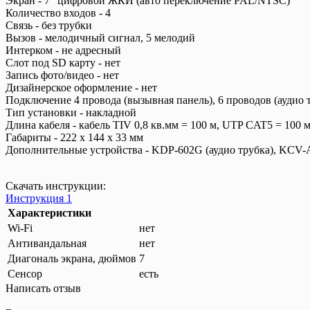
Экран - 7” цифровой ЖКИ (авто переключение PAL/NTSC)
Количество входов - 4
Связь - без трубки
Вызов - мелодичный сигнал, 5 мелодий
Интерком - не адресный
Слот под SD карту - нет
Запись фото/видео - нет
Дизайнерское оформление - нет
Подключение 4 провода (вызывная панель), 6 проводов (аудио 
Тип установки - накладной
Длина кабеля - кабель TIV 0,8 кв.мм = 100 м, UTP CAT5 = 100 
Габариты - 222 х 144 х 33 мм
Дополнительные устройства - KDP-602G (аудио трубка), KCV-
Скачать инструкции:
Инструкция 1
Характеристики
Wi-Fi
нет
Антивандальная
нет
Диагональ экрана, дюймов
7
Сенсор
есть
Написать отзыв