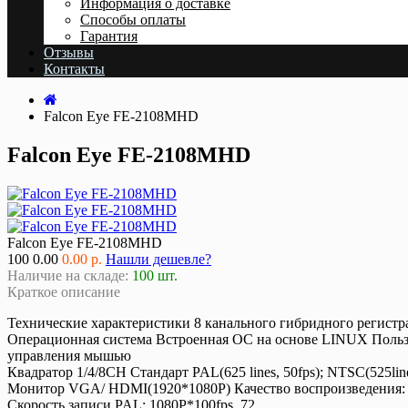
Информация о доставке
Cпособы оплаты
Гарантия
Отзывы
Контакты
Falcon Eye FE-2108MHD
Falcon Eye FE-2108MHD
Falcon Eye FE-2108MHD
100
0.00
0.00 р.
Нашли дешевле?
Наличие на складе:
100 шт.
Краткое описание
Технические характеристики 8 канального гибридного регист
Операционная система Встроенная ОС на основе LINUX Пользо
управления мышью
Квадратор 1/4/8CH Стандарт PAL(625 lines, 50fps); NTSC(525line
Монитор VGA/ HDMI(1920*1080P) Качество воспроизведения:
Скорость записи PAL: 1080P*100fps ,72