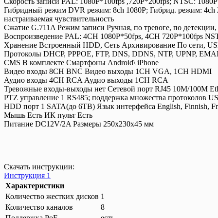
Скорость записи PAL: 1080P*100fps ,720P*200fps; NTSC: 1080P
Гибридный режим DVR режим: 8ch 1080P; Гибрид. режим: 4ch 
настраиваемая чувствительность
Сжатие G.711A Режим записи Ручная, по тревоге, по детекции
Воспроизведение PAL: 4CH 1080P*50fps, 4CH 720P*100fps NSTC
Хранение Встроенный HDD, Сеть Архивирование По сети,
Протоколы DHCP, PPPOE, FTP, DNS, DDNS, NTP, UPNP, EMAIL и 
CMS В комплекте Смартфоны Android\ iPhone
Видео входы 8CH BNC Видео выходы 1CH VGA, 1CH HDMI
Аудио входы 4CH RCA Аудио выходы 1CH RCA
Тревожные входы-выходы нет Сетевой порт RJ45 10M/100M Ethe
PTZ управление 1 RS485; поддержка множества протоколов U
HDD порт 1 SATA(до 6TB) Язык интерфейса English, Finnish, French,
Мышь Есть ИК пульт Есть
Питание DC12V/2A Размеры 250x230x45 мм
Скачать инструкции:
Инструкция 1
Характеристики
Количество жестких дисков
1
Количество каналов
8
Поддержка PoE
есть