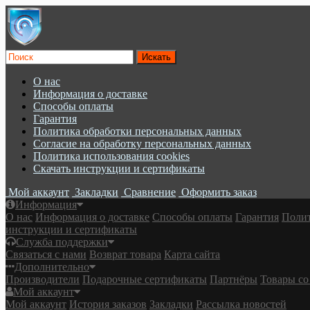
О нас
Информация о доставке
Cпособы оплаты
Гарантия
Политика обработки персональных данных
Согласие на обработку персональных данных
Политика использования cookies
Скачать инструкции и сертификаты
Мой аккаунт
Закладки
Сравнение
Оформить заказ
Информация
О нас
Информация о доставке
Cпособы оплаты
Гарантия
Полит
инструкции и сертификаты
Служба поддержки
Связаться с нами
Возврат товара
Карта сайта
Дополнительно
Производители
Подарочные сертификаты
Партнёры
Товары со
Мой аккаунт
Мой аккаунт
История заказов
Закладки
Рассылка новостей