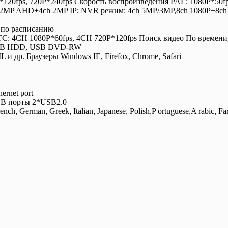
*120fps, 720P*240fps Скорость воспроизведения PAL: 1080P*50fp
2MP AHD+4ch 2MP IP; NVR режим: 4ch 5MP/3MP,8ch 1080P+8ch 9
, по расписанию
: 4CH 1080P*60fps, 4CH 720P*120fps Поиск видео По времени, 
 USB HDD, USB DVD-RW
др. Браузеры Windows IE, Firefox, Chrome, Safari
rnet port
SB порты 2*USB2.0
 German, Greek, Italian, Japanese, Polish,P ortuguese,A rabic, Fars