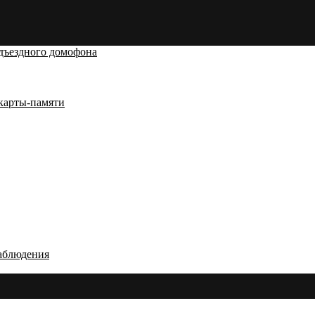
дъездного домофона
карты-памяти
аблюдения