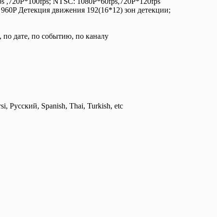
s ,720P*100fps; NTSC: 1080P*60fps,720P*120fps
60P Детекция движения 192(16*12) зон детекции;
по дате, по событию, по каналу
i, Русский, Spanish, Thai, Turkish, etc