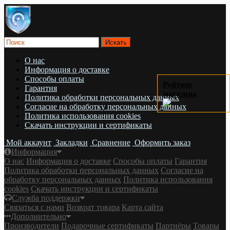
О нас
Информация о доставке
Cпособы оплаты
Рейтинг
Гарантия
магазина
Политика обработки персональных данных
Согласие на обработку персональных данных
Политика использования cookies
Скачать инструкции и сертификаты
Мой аккаунт
Закладки
Сравнение
Оформить заказ
Информация
О нас
Информация о доставке
Cпособы оплаты
Гарантия
Политика обработки персональных данных
Согласие на
обработку персональных данных
Политика использования
cookies
Скачать инструкции и сертификаты
Служба поддержки
Связаться с нами
Возврат товара
Карта сайта
Дополнительно
Производители
Подарочные сертификаты
Партнёры
Товары