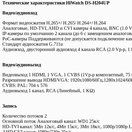
Технические характеристики HiWatch DS-H204UP
Видео/аудиовход
Формат видеосжатия H.265+/ H.265/ H.264+/ H.264
Аналоговые, HD-TVI, AHD и CVI камеры 4 канала, BNC (1.0 Vp
IP-камеры по умолчанию 2 канала (до 6 с замещением аналогов
PoC-камеры Поддерживаются (не допускается подключение ка
Стандарт аудиосжатия G.711u
Аудиовход, двусторонний аудиовход 4 канала RCA (2.0 Vp-p, 1 
Видео/аудиовыход
Видеовыход 1 HDMI, 1 VGA, 1 CVBS (1Vp-p композитный, 75
Разрешение вывода HDMI/VGA: 1920х1080/60Гц,1280х1024/60Г
CVBS: PAL: 704 x 576
Аудиовыход 1 канал, RCA (Линейный, 1 KΩ)
Запись
Количество потоков 2
Основной поток Аналоговый канал: WD1 25к/с
HD-TVI канал: 5Мп 12к/с, 4Мп 15к/с, 3Мп 18к/с, 1080p/1080p Li
AHD/CVI канал: 1080p/720p 25к/с