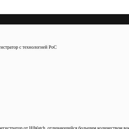
истратор с технологией PoC
регистратор от HiWatch, отличающийся большим количеством в