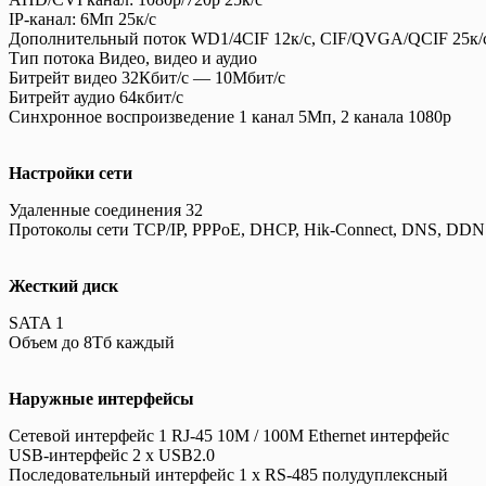
IP-канал: 6Мп 25к/с
Дополнительный поток WD1/4CIF 12к/с, CIF/QVGA/QCIF 25к/
Тип потока Видео, видео и аудио
Битрейт видео 32Кбит/с — 10Мбит/с
Битрейт аудио 64кбит/с
Синхронное воспроизведение 1 канал 5Мп, 2 канала 1080p
Настройки сети
Удаленные соединения 32
Протоколы сети TCP/IP, PPPoE, DHCP, Hik-Connect, DNS, DD
Жесткий диск
SATA 1
Объем до 8Тб каждый
Наружные интерфейсы
Сетевой интерфейс 1 RJ-45 10M / 100M Ethernet интерфейс
USB-интерфейс 2 х USB2.0
Последовательный интерфейс 1 x RS-485 полудуплексный