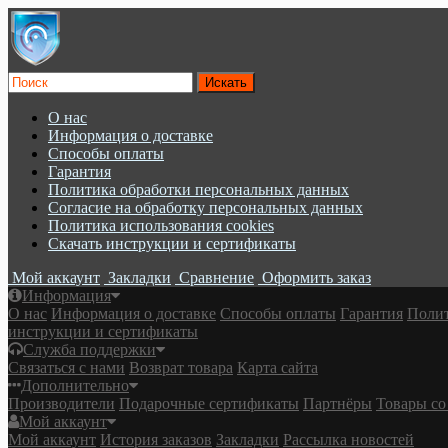
О нас
Информация о доставке
Cпособы оплаты
Гарантия
Политика обработки персональных данных
Согласие на обработку персональных данных
Политика использования cookies
Скачать инструкции и сертификаты
Мой аккаунт
Закладки
Сравнение
Оформить заказ
Информация
О нас
Информация о доставке
Cпособы оплаты
Гарантия
Полит
инструкции и сертификаты
Служба поддержки
Связаться с нами
Возврат товара
Карта сайта
Дополнительно
Производители
Подарочные сертификаты
Партнёры
Товары со
Мой аккаунт
Мой аккаунт
История заказов
Закладки
Рассылка новостей