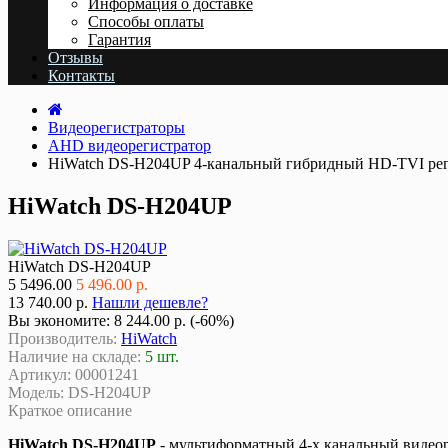
Информация о доставке
Cпособы оплаты
Гарантия
Отзывы
Контакты
Видеорегистраторы
AHD видеорегистратор
HiWatch DS-H204UP 4-канальный гибридный HD-TVI рег
HiWatch DS-H204UP
HiWatch DS-H204UP
5
5496.00
5 496.00 р.
13 740.00 р.
Нашли дешевле?
Вы экономите:
8 244.00 р. (-60%)
Производитель:
HiWatch
Наличие на складе:
5 шт.
Артикул:
00001241
Модель:
DS-H204UP
Краткое описание
HiWatch DS-H204UP
- мультиформатный 4-х канальный видео