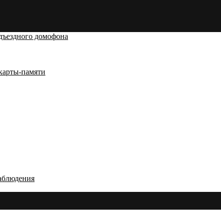
дъездного домофона
карты-памяти
аблюдения