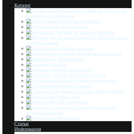
Каталог
Трубки для
подъездного домофона
Видеодомофоны
Видеокамеры
Видеорегистраторы
Жёсткие диски
и карты-памяти
Блоки питания
Кабельная продукция
Микрофоны
Разъёмы
Муляжи камер
Контроль доступа
Речевое оповещение
Сигнализации
Сетевое оборудование
Умный дом
Кронштейны
Комплекты
видеонаблюдения
Распродажа
Статьи
Информация