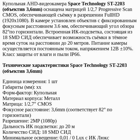
Купольная AHD-видеокамера
Space Technology ST-2203
(объектив 3,6mm)
оснащена матрицей 1/2,7 Progressive Scan
CMOS, обеспечивающей съёмку в разрешении FullHD
(1920х1080). В камере установлен объектив с фиксированным
фокусным расстоянием 3.6 мм, обеспечивающий угол обзора
82°по горизонтали. Встроенная ИК-подсветка, состоящая из
18 SMD СИД обеспечивает возможность съёмки в тёмное
время суток на расстоянии до 20 метров. Питание камеры
осуществляется постоянным током, напряжением 12В ±10%.
Класс защиты от влаги и пыли IP66.
Технические характеристики Space Technology ST-2203
(объектив 3,6mm)
Единица измерения: 1 шт
Габариты (мм): xx
Форм-фактор: Купольная
Материал корпуса: Металл
Матрица: 1/2,7" CMOS
Фокусное расстояние: 3,6mm (соответствует 82° по
горизонтали)
Разрешение: 2MP (1080p)
Дальность ИК подсветки: до 20 м
Количество СИД: 18 SMD СИД
Минимальное освещение: 0,01 / 0 Lux с ИК Люкс