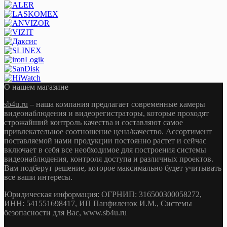
О нашем магазине
sb4u.ru
– наша компания предлагает современные камеры
видеонаблюдения и видеорегистраторы, которые проходят
строжайший контроль качества и составляют самое
привлекательное соотношение цена/качество. Ассортимент
поставляемой нами продукции постоянно растет и сейчас
включает в себя все необходимое для построения системы
видеонаблюдения, контроля доступа и различных проектов.
Вам подберут решение, которое максимально будет учитывать
все ваши интересы.
Юридическая информация: ОГРНИП: 316500300058272,
ИНН: 541551698417, ИП Панфиленок И.М., Системы
безопасности для Вас, www.sb4u.ru