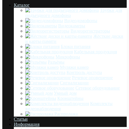
Каталог
Трубки для
подъездного домофона
Видеодомофоны
Видеокамеры
Видеорегистраторы
Жёсткие диски
и карты-памяти
Блоки питания
Кабельная продукция
Микрофоны
Разъёмы
Муляжи камер
Контроль доступа
Речевое оповещение
Сигнализации
Сетевое оборудование
Умный дом
Кронштейны
Комплекты
видеонаблюдения
Распродажа
Статьи
Информация