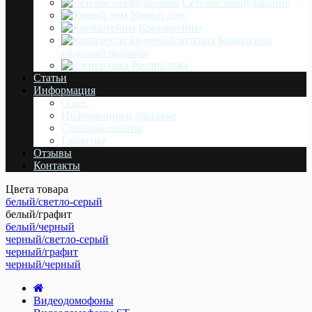
Сетевое оборудование
Умный дом
Кронштейны
Комплекты
видеонаблюдения
Распродажа
Статьи
Информация
О нас
Информация о доставке
Cпособы оплаты
Гарантия
Отзывы
Контакты
Цвета товара
белый/светло-серый
белый/графит
белый/черный
черный/светло-серый
черный/графит
черный/черный
Видеодомофоны