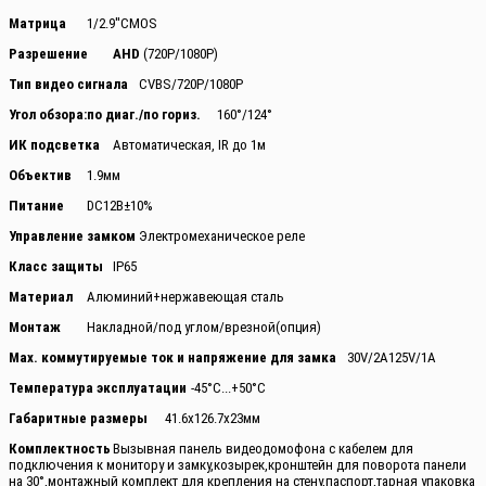
Матрица
1/2.9''CMOS
Разрешение
AHD
(720P/1080P)
Тип видео сигнала
CVBS/720P/1080P
Угол обзора:по диаг./по гориз.
160°/124°
ИК подсветка
Автоматическая, IR до 1м
Объектив
1.9мм
Питание
DС12В±10%
Управление замком
Электромеханическое реле
Класс защиты
IР65
Материал
Алюминий+нержавеющая сталь
Монтаж
Накладной/под углом/врезной(опция)
Мах. коммутируемые ток и напряжение для замка
30V/2A125V/1A
Температура эксплуатации
-45°С...+50°С
Габаритные размеры
41.6х126.7х23мм
Комплектность
Вызывная панель видеодомофона c кабелем для
подключения к монитору и замку,козырек,кронштейн для поворота панели
на 30°,монтажный комплект для крепления на стену,паспорт,тарная упаковка