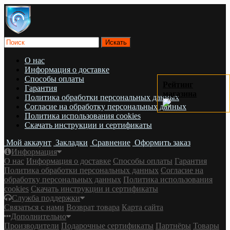
О нас
Информация о доставке
Cпособы оплаты
Рейтинг
Гарантия
магазина
Политика обработки персональных данных
Согласие на обработку персональных данных
Политика использования cookies
Скачать инструкции и сертификаты
Мой аккаунт
Закладки
Сравнение
Оформить заказ
Информация
О нас
Информация о доставке
Cпособы оплаты
Гарантия
Политика обработки персональных данных
Согласие на
обработку персональных данных
Политика использования
cookies
Скачать инструкции и сертификаты
Служба поддержки
Связаться с нами
Возврат товара
Карта сайта
Дополнительно
Производители
Подарочные сертификаты
Партнёры
Товары