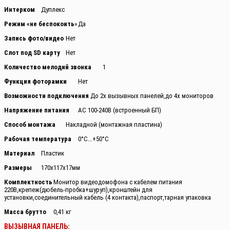
Интерком
Дуплекс
Режим «не беспокоить
»
Да
Запись фото/видео
Нет
Слот под SD карту
Нет
Количество мелодий звонка
1
Функция фоторамки
Нет
Возможности подключения
До 2х вызывных панелей,до 4х мониторов
Напряжение питания
АС 100-240В (встроенный БП)
Способ монтажа
Накладной (монтажная пластина)
Рабочая температура
0°С...+50°С
Материал
Пластик
Размеры
170х117х17мм
Комплектность
Монитор видеодомофона с кабелем питания
220В,крепеж(дюбель-пробка+шуруп),кронштейн для
установки,соединительный кабель (4 контакта),паспорт,тарная упаковка
Масса брутто
0,41 кг
ВЫЗЫВНАЯ ПАНЕЛЬ: