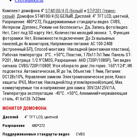
Сертификаты
Комплект домофона 4"
ST-M100/4 (S (белый)
и
ST-P201 (темно-
серый
)
.
Домофон ST-M100/4 (S) БЕЛЫЙ, Дисплей: 4” TFT LCD, цветной,
Разрешение: 480*272, Поддерживаемые стандарты видео: CVBS,
Интерком: Дуплекс, Режим «не беспокоить»: Да, Запись фото/видео:
Нет, Слот под SD карту: Нет, Количество мелодий звонка : 1, Функция
фоторамки: Нет, Возможности подключения: До 2х вызывных
панелей,до 4х мониторов, Напряжение питания: АС 100-240В
(встроенный БП), Способ монтажа : Накладной (монтажная пластина),
Рабочая температура : 0°С...+50°С, Пластик, 170х117х17мм.
Панель ST-
P201 , Матрица: 1/2.9''CMOS, Разрешение: AHD (720P/1080P), Тип видео
сигнала: CVBS/720P/1080P, Угол обзора:по диаг./по гориз.: 160°/124°, ИК
подсветка: Автоматическая, IR до 1м, Объектив: 1.9мм, Питание:
DС12В±10%, Управление замком: Электромеханическое реле, Класс
защиты: IР65, Монтаж: Накладной/под углом/врезной(опция), Мах.
коммутируемые ток и напряжение для замка: 30V/2A125V/1A,
Температура эксплуатации: -45°С...+50°С, Алюминий+нержавеющая
сталь, 41.6х126.7х23мм.
МОНИТОР ДОМОФОНА:
Дисплей
4” TFT LCD, цветной
Разрешение
480*272
Поддерживаемые стандарты видео
CVBS