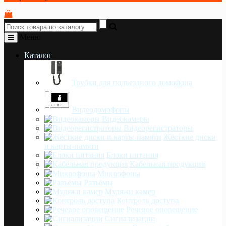
Меню
Каталог
Трубки для подъездного домофона
Видеодомофоны
Видеокамеры
Видеорегистраторы
Жёсткие диски
и карты-памяти
Блоки питания
Кабельная продукция
Микрофоны
Разъёмы
Муляжи камер
Контроль доступа
Речевое оповещение
Сигнализации