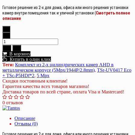
Готовое решение из 2-х для дома, офиса или иного решения установки
камер внутри помещения так и уличной установки (
Смотреть полное
описание
В корзину
Купить в один клик
Теги:
Комплект из 2-х цилиндрических камер AHD в
металлическом корпусе (5Mpx/1944P/2.8mm)
,
TSr-UV0417 Eco
+ TSc-P5HDf*2
,
5 Mpx
Скидки постоянным клиентам!
Гарантия качества всех товаров магазина!
Доставка товаров по всей стране, оплата Visa и Mastercard!
0 отзывов
Описание
Отзывы (0)
Готовое решение из 2-х для дома, офиса или иного решения установки