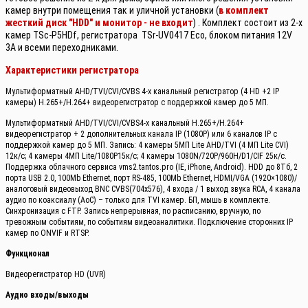
камер внутри помещения так и уличной установки (
в комплект
жесткий диск "HDD" и монитор - не входит
) . Комплект состоит из 2-х
камер TSc-P5HDf, регистратора TSr-UV0417 Eco, блоком питания 12V
3A и всеми переходниками.
Характеристики регистратора
Мультиформатный AHD/TVI/CVI/CVBS 4-х канальный регистратор (4 HD +2 IP
камеры) H.265+/H.264+ видеорегистратор с поддержкой камер до 5 МП.
Мультиформатный AHD/TVI/CVI/CVBS4-х канальный H.265+/H.264+
видеорегистратор + 2 дополнительных канала IP (1080Р) или 6 каналов IP с
поддержкой камер до 5 МП. Запись: 4 камеры 5МП Lite AHD/TVI (4 МП Lite CVI)
12к/с; 4 камеры 4МП Lite/1080P15к/с; 4 камеры 1080N/720P/960H/D1/CIF 25к/с.
Поддержка облачного сервиса vms2.tantos.pro (IE, iPhone, Android). HDD до 8Тб, 2
порта USB 2.0, 100Mb Ethernet, порт RS-485, 100Mb Ethernet, HDMI/VGA (1920×1080)/
аналоговый видеовыход BNC CVBS(704x576), 4 входа / 1 выход звука RCA, 4 канала
аудио по коаксиалу (AoC) – только для TVI камер. БП, мышь в комплекте.
Синхронизация с FTP. Запись непрерывная, по расписанию, вручную, по
тревожным событиям, по событиям видеоаналитики. Подключение сторонних IP
камер по ONVIF и RTSP.
Функционал
Видеорегистратор HD (UVR)
Аудио входы/выходы