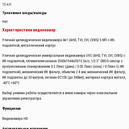
12 к/с
Тревожные входы/выходы
Нет
Характеристики видеокамер
Уличная цилиндрическая видеокамера 4в1 (AHD, TVI, CVI, CVBS) 5 МП с ИК-
подсветкой, металлический корпус
Уличная цилиндрическая универсальная видеокамера UVC (AHD, TVI, CVI, CVBS) с
ИК подсветкой, пятимегапиксельная 2560x1944х20/12.5к/с, 1/2.5” CMOS сенсор c
прогрессивным сканированием 0.2 Люкс (день) / 0.02 Люкс (ночь) / 0 Люкс (с ИК
подсветкой), механический ИК фильтр, объектив 2.8 мм, механический ИК фильтр,
ИК подсветка до 30 метров, питание DC12В (до 300мА), материал корпуса металл,
-40°С +60°С
Выбор режима работы осуществляется в меню камеры через коаксиальное
управление регистратора.
Функционал
Видеокамера HD
Антивандальное исполнение