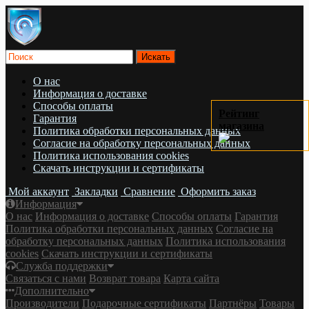
О нас
Информация о доставке
Cпособы оплаты
Рейтинг
Гарантия
магазина
Политика обработки персональных данных
Согласие на обработку персональных данных
Политика использования cookies
Скачать инструкции и сертификаты
Мой аккаунт
Закладки
Сравнение
Оформить заказ
Информация
О нас
Информация о доставке
Cпособы оплаты
Гарантия
Политика обработки персональных данных
Согласие на
обработку персональных данных
Политика использования
cookies
Скачать инструкции и сертификаты
Служба поддержки
Связаться с нами
Возврат товара
Карта сайта
Дополнительно
Производители
Подарочные сертификаты
Партнёры
Товары