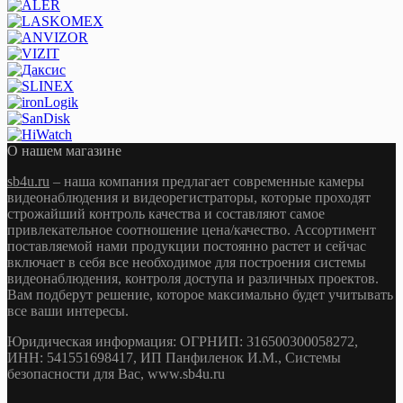
О нашем магазине
sb4u.ru
– наша компания предлагает современные камеры
видеонаблюдения и видеорегистраторы, которые проходят
строжайший контроль качества и составляют самое
привлекательное соотношение цена/качество. Ассортимент
поставляемой нами продукции постоянно растет и сейчас
включает в себя все необходимое для построения системы
видеонаблюдения, контроля доступа и различных проектов.
Вам подберут решение, которое максимально будет учитывать
все ваши интересы.
Юридическая информация: ОГРНИП: 316500300058272,
ИНН: 541551698417, ИП Панфиленок И.М., Системы
безопасности для Вас, www.sb4u.ru