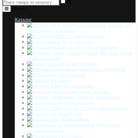
Меню
Каталог
Трубки для
подъездного домофона
Видеодомофоны
Видеокамеры
Видеорегистраторы
Жёсткие диски
и карты-памяти
Блоки питания
Кабельная продукция
Микрофоны
Разъёмы
Муляжи камер
Контроль доступа
Речевое оповещение
Сигнализации
Сетевое оборудование
Умный дом
Кронштейны
Комплекты
видеонаблюдения
Распродажа