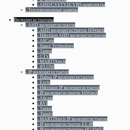
- AHD/CVI/TVI/CVBS-комплекты
- Тепловизионные камеры
Видеорегистраторы
- AHD видеорегистратор
- AHD видеорегистратор HiWatch
- Hikvision AHD видеорегистратор
- AltCam
- Space Technology
- Tantos
- CTV
- MARTIXtech
- iFLOW
- IP видеорегистратор
- Dahua IP видеорегистратор
- Ezviz
- Hikvision IP видеорегистратор
- IP видеорегистратор HiWatch
- Altcam
- RVI
- Tantos
- Tiandy
- MARTIXtech IP видеорегистратор
- IP видеорегистратор EZ-IP
- IP видеорегистраторы HUAWEI