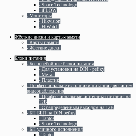
- Space Technology
- iFLOW
- Мониторы
- Hikvision
- HiWatch
Жёсткие диски и карты-памяти
- Карты памяти
- Жесткие диски
Блоки питания
- Бесперебойные блоки питания
- Для установки на DIN - рейку
- Метал
- Пластик
- Профессиональне источники питания для систем
видеонаблюдения
- Профессиональные источники питания на
12В
- С рапределенным выходом на 12В
- БП ББП на DIN рейку
- Tantos
- Space Technology
- БП уличного исполнения
- Tantos