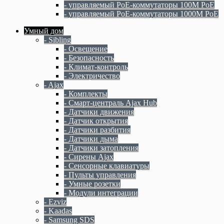
- управляемый PoE-коммутаторы 100M PoE
- управляемый PoE-коммутаторы 1000M PoE
Умный дом
- Sibling
- Освещение
- Безопасность
- Климат-контроль
- Электричество
- Ajax
- Комплекты
- Смарт-централь Ajax Hub
- Датчики движения
- Датчик открытия
- Датчики разбития
- Датчики дыма
- Датчики затопления
- Сирены Ajax
- Сенсорные клавиатуры
- Пульты управления
- Умные розетки
- Модули интеграции
- Ezviz
- Kaadas
- Samsung SDS