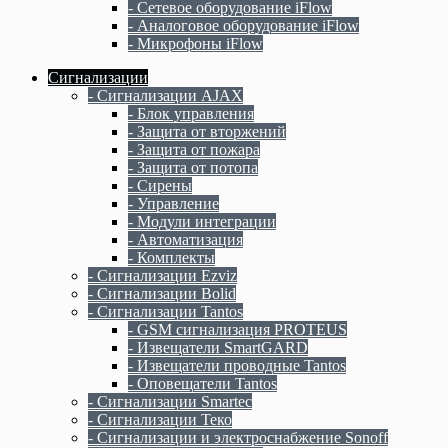
- Сетевое оборудование iFlow
- Аналоговое оборудование iFlow
- Микрофоны iFlow
Сигнализации
- Сигнализации AJAX
- Блок управления
- Защита от вторжений
- Защита от пожара
- Защита от потопа
- Сирены
- Управление
- Модули интеграции
- Автоматизация
- Комплекты
- Сигнализации Ezviz
- Сигнализации Bolid
- Сигнализации Tantos
- GSM сигнализация PROTEUS
- Извещатели SmartGARD
- Извещатели проводные Tantos
- Оповещатели Tantos
- Сигнализации Smartec
- Сигнализации Теко
- Сигнализации и электроснабжение Sonoff