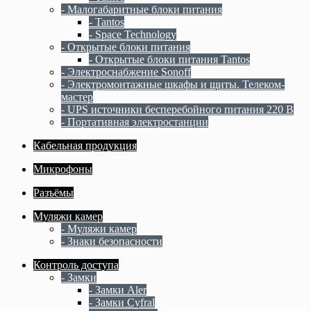
- Малогабаритные блоки питания
- Tantos
- Space Technology
- Открытые блоки питания
- Открытые блоки питания Tantos
- Электроснабжение Sonoff
- Электромонтажные шкафы и щиты. Телеком-
мастер
- UPS источники бесперебойного питания 220 В
- Портативная электростанции
Кабельная продукция
Микрофоны
Разъёмы
Муляжи камер
- Муляжи камер
- Знаки безопасности
Контроль доступа
- Замки
- Замки Aler
- Замки Cyfral