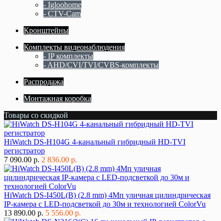
- Igloohome
- CTV-Cam
Кронштейны
Комплекты видеонаблюдения
- IP комплекты
- AHD/CVI/TVI/CVBS-комплекты
Распродажа
Монтажная коробка
Товары со скидкой
HiWatch DS-H104G 4-канальный гибридный HD-TVI
регистратор
7 090.00 р.
2 836.00 р.
HiWatch DS-I450L(B) (2.8 mm) 4Мп уличная цилиндрическая
IP-камера с LED-подсветкой до 30м и технологией ColorVu
13 890.00 р.
5 556.00 р.