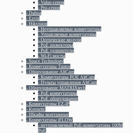
- Value-серия
- Pro-серия
- Dahua
- Ezviz
- Hikvision
- Неуправляемые коммутаторы
- Управляемые коммутаторы
- Оптические модули
- PoE инжекторы
- PoE удлинители
- Wi-Fi мосты
- Space Technology
- Коммутаторы Tantos
- Оборудование AltCam
- Коммутаторы POE AltCam
- Пульты управления AltCam
- Оборудование MATRIXtech
- PoE коммутаторы
- PoE оборудование
- Коммутаторы EZ-IP
- Keenetic
- Шкафы монтажные
- Коммутаторы iFLOW
- неуправляемый PoE-коммутаторы 100M
PoE