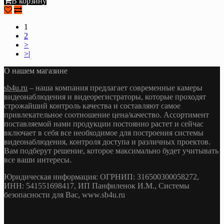
В корзину
1
2
>
>|
О нашем магазине
sb4u.ru
– наша компания предлагает современные камеры
видеонаблюдения и видеорегистраторы, которые проходят
строжайший контроль качества и составляют самое
привлекательное соотношение цена/качество. Ассортимент
поставляемой нами продукции постоянно растет и сейчас
включает в себя все необходимое для построения системы
видеонаблюдения, контроля доступа и различных проектов.
Вам подберут решение, которое максимально будет учитывать
все ваши интересы.
Юридическая информация: ОГРНИП: 316500300058272,
ИНН: 541551698417, ИП Панфиленок И.М., Системы
безопасности для Вас, www.sb4u.ru