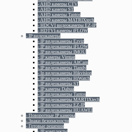
- AHD камеры CTV
- AHD камеры ST
- AHD камеры Tantos
- AHD камеры MATRIXtech
- HDCVI видеокамеры EZ-IP
- HDTVI-камеры iFLOW
- IP видеокамеры
- IP видеокамеры Ezviz
- IP видеокамеры iFLOW
- IP видеокамеры IMOU
- IP камеры Vimtag
- IP видеокамеры AltCam
- IP видеокамеры Tiandy
- Ip видеокамеры Hikvision
- IP видеокамеры HiWatch
- IP видеокамеры ST
- IP камеры Dahua
- IP видеокамеры Tantos
- IP видеокамеры MARTIXtech
- IP видеокамеры EZ-IP
- IP видеокамеры HUAWEI
- Поворотные IP камеры
- Знаки безопасности
- Готовые решения
- IP комплекты