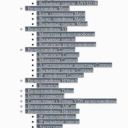
- Вызывные панели ANVIZOR
- Видеодомофон Major
- Блок сопряжения Major
- Видео домофоны Major
- Вызывные панели Major
- Видеодомофоны ST
- Мониторы видеодомофонов
- Вызывные панели
- Комплекты видеодомофонов
- Видеодомофон Commax
- Комплекты Commax
- Мониторы Cammax
- Адаптированные мониторы Commax
- Вызывные панели Commax
- IP домофония Commax
- Видеодомофоны HiWatch
- Коплекты
- Видеодомофоны Dahua
- Блоки сопряжения
- Совместимые с Fermax VDS видеодомофоны
- Видеодомофоны AltCam
- Видеодомофоны Hikvision
- IP видеодомофоны
- IP вызывные панели
- Аксессуары