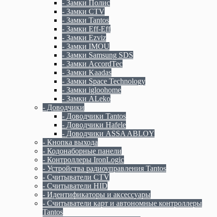
- Замки Полис
- Замки CTV
- Замки Tantos
- Замки Eff-Eff
- Замки Ezviz
- Замки IMOU
- Замки Samsung SDS
- Замки AccordTec
- Замки Kaadas
- Замки Space Technology
- Замки igloohome
- Замки ALeko
- Доводчики
- Доводчики Tantos
- Доводчики Hafele
- Доводчики ASSA ABLOY
- Кнопка выхода
- Кодонаборные панели
- Контроллеры IronLogic
- Устройства радиоуправления Tantos
- Считыватели CTV
- Считыватели HID
- Идентификаторы и аксессуары
- Считыватели карт и автономные контроллеры
Tantos