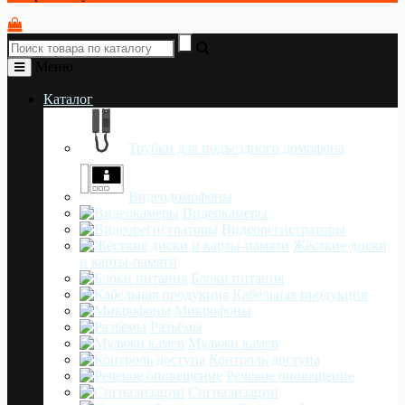
Меню
Каталог
Трубки для подъездного домофона
Видеодомофоны
Видеокамеры
Видеорегистраторы
Жёсткие диски
и карты-памяти
Блоки питания
Кабельная продукция
Микрофоны
Разъёмы
Муляжи камер
Контроль доступа
Речевое оповещение
Сигнализации