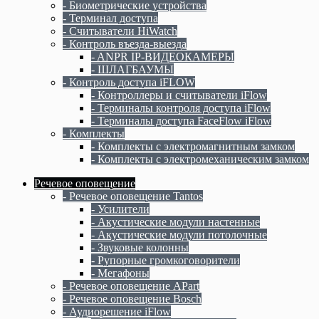
- Биометрические устройства
- Терминал доступа
- Считыватели HiWatch
- Контроль въезда-выезда
- ANPR IP-ВИДЕОКАМЕРЫ
- ШЛАГБАУМЫ
- Контроль доступа iFLOW
- Контроллеры и считыватели iFlow
- Терминалы контроля доступа iFlow
- Терминалы доступа FaceFlow iFlow
- Комплекты
- Комплекты c электромагнитным замком
- Комплекты с электромеханическим замком
Речевое оповещение
- Речевое оповещение Tantos
- Усилители
- Акустические модули настенные
- Акустические модули потолочные
- Звуковые колонны
- Рупорные громкоговорители
- Мегафоны
- Речевое оповещение APart
- Речевое оповещение Bosch
- Аудиорешение iFlow