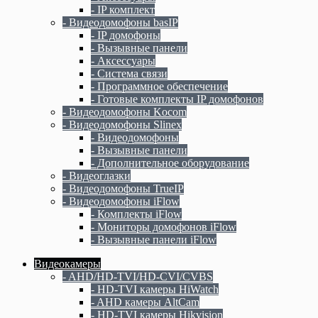
- IP комплект
- Видеодомофоны basIP
- IP домофоны
- Вызывные панели
- Аксессуары
- Система связи
- Программное обеспечение
- Готовые комплекты IP домофонов
- Видеодомофоны Kocom
- Видеодомофоны Slinex
- Видеодомофоны
- Вызывные панели
- Дополнительное оборудование
- Видеоглазки
- Видеодомофоны TrueIP
- Видеодомофоны iFlow
- Комплекты iFlow
- Мониторы домофонов iFlow
- Вызывные панели iFlow
Видеокамеры
- AHD/HD-TVI/HD-CVI/CVBS
- HD-TVI камеры HiWatch
- AHD камеры AltCam
- HD-TVI камеры Hikvision