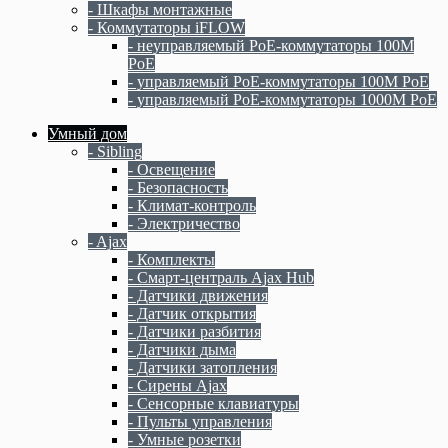
- Шкафы монтажные
- Коммутаторы iFLOW
- неуправляемый PoE-коммутаторы 100M
PoE
- управляемый PoE-коммутаторы 100M PoE
- управляемый PoE-коммутаторы 1000M PoE
Умный дом
- Sibling
- Освещение
- Безопасность
- Климат-контроль
- Электричество
- Ajax
- Комплекты
- Смарт-централь Ajax Hub
- Датчики движения
- Датчик открытия
- Датчики разбития
- Датчики дыма
- Датчики затопления
- Сирены Ajax
- Сенсорные клавиатуры
- Пульты управления
- Умные розетки