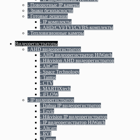
- Поворотные IP камеры
- Знаки безопасности
- Готовые решения
- IP комплекты
- AHD/CVI/TVI/CVBS-комплекты
- Тепловизионные камеры
Видеорегистраторы
- AHD видеорегистратор
- AHD видеорегистратор HiWatch
- Hikvision AHD видеорегистратор
- AltCam
- Space Technology
- Tantos
- CTV
- MARTIXtech
- iFLOW
- IP видеорегистратор
- Dahua IP видеорегистратор
- Ezviz
- Hikvision IP видеорегистратор
- IP видеорегистратор HiWatch
- Altcam
- RVI
- Tantos