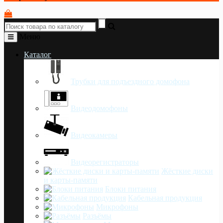
Меню
Каталог
Трубки для подъездного домофона
Видеодомофоны
Видеокамеры
Видеорегистраторы
Жёсткие диски
и карты-памяти
Блоки питания
Кабельная продукция
Микрофоны
Разъёмы