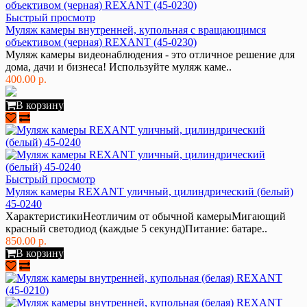
Быстрый просмотр
Муляж камеры внутренней, купольная с вращающимся
объективом (черная) REXANT (45-0230)
Муляж камеры видеонаблюдения - это отличное решение для
дома, дачи и бизнеса! Используйте муляж каме..
400.00 р.
В корзину
Быстрый просмотр
Муляж камеры REXANT уличный, цилиндрический (белый)
45-0240
ХарактеристикиНеотличим от обычной камерыМигающий
красный светодиод (каждые 5 секунд)Питание: батаре..
850.00 р.
В корзину