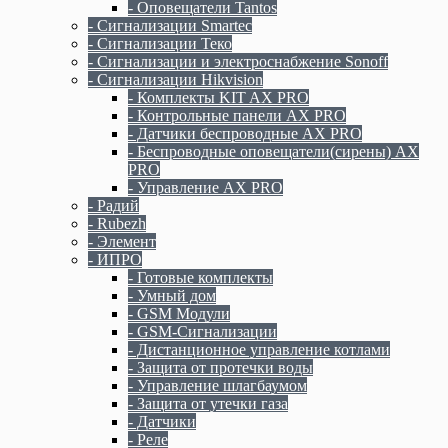
- Оповещатели Tantos
- Сигнализации Smartec
- Сигнализации Теко
- Сигнализации и электроснабжение Sonoff
- Сигнализации Hikvision
- Комплекты KIT AX PRO
- Контрольные панели AX PRO
- Датчики беспроводные AX PRO
- Беспроводные оповещатели(сирены) AX
PRO
- Управление AX PRO
- Радий
- Rubezh
- Элемент
- ИПРО
- Готовые комплекты
- Умный дом
- GSM Модули
- GSM-Сигнализации
- Дистанционное управление котлами
- Защита от протечки воды
- Управление шлагбаумом
- Защита от утечки газа
- Датчики
- Реле