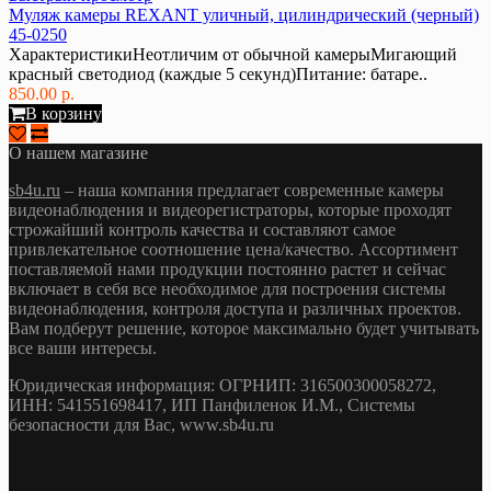
Муляж камеры REXANT уличный, цилиндрический (черный)
45-0250
ХарактеристикиНеотличим от обычной камерыМигающий
красный светодиод (каждые 5 секунд)Питание: батаре..
850.00 р.
В корзину
О нашем магазине
sb4u.ru
– наша компания предлагает современные камеры
видеонаблюдения и видеорегистраторы, которые проходят
строжайший контроль качества и составляют самое
привлекательное соотношение цена/качество. Ассортимент
поставляемой нами продукции постоянно растет и сейчас
включает в себя все необходимое для построения системы
видеонаблюдения, контроля доступа и различных проектов.
Вам подберут решение, которое максимально будет учитывать
все ваши интересы.
Юридическая информация: ОГРНИП: 316500300058272,
ИНН: 541551698417, ИП Панфиленок И.М., Системы
безопасности для Вас, www.sb4u.ru