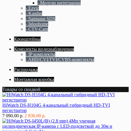
- Модули интеграции
- Ezviz
- Kaadas
- Samsung SDS
- Igloohome
- CTV-Cam
Кронштейны
Комплекты видеонаблюдения
- IP комплекты
- AHD/CVI/TVI/CVBS-комплекты
Распродажа
Монтажная коробка
Товары со скидкой
HiWatch DS-H104G 4-канальный гибридный HD-TVI
регистратор
7 090.00 р.
2 836.00 р.