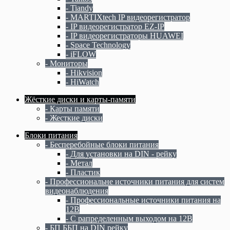
- Tiandy
- MARTIXtech IP видеорегистратор
- IP видеорегистратор EZ-IP
- IP видеорегистраторы HUAWEI
- Space Technology
- iFLOW
- Мониторы
- Hikvision
- HiWatch
Жёсткие диски и карты-памяти
- Карты памяти
- Жесткие диски
Блоки питания
- Бесперебойные блоки питания
- Для установки на DIN - рейку
- Метал
- Пластик
- Профессиональне источники питания для систем
видеонаблюдения
- Профессиональные источники питания на
12В
- С рапределенным выходом на 12В
- БП ББП на DIN рейку