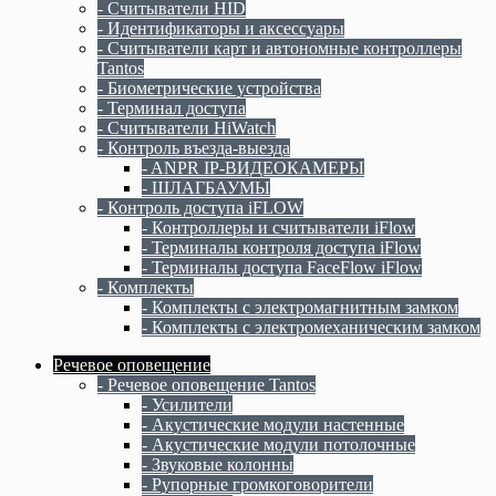
- Считыватели HID
- Идентификаторы и аксессуары
- Считыватели карт и автономные контроллеры
Tantos
- Биометрические устройства
- Терминал доступа
- Считыватели HiWatch
- Контроль въезда-выезда
- ANPR IP-ВИДЕОКАМЕРЫ
- ШЛАГБАУМЫ
- Контроль доступа iFLOW
- Контроллеры и считыватели iFlow
- Терминалы контроля доступа iFlow
- Терминалы доступа FaceFlow iFlow
- Комплекты
- Комплекты c электромагнитным замком
- Комплекты с электромеханическим замком
Речевое оповещение
- Речевое оповещение Tantos
- Усилители
- Акустические модули настенные
- Акустические модули потолочные
- Звуковые колонны
- Рупорные громкоговорители