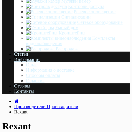
Муляжи камер
Контроль доступа
Речевое оповещение
Сигнализации
Сетевое оборудование
Умный дом
Кронштейны
Комплекты
видеонаблюдения
Распродажа
Статьи
Информация
О нас
Информация о доставке
Cпособы оплаты
Гарантия
Отзывы
Контакты
Производители
Производители
Rexant
Rexant