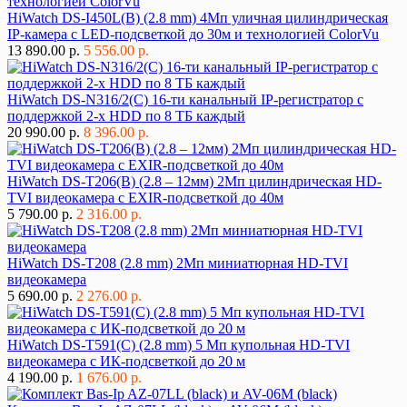
HiWatch DS-I450L(B) (2.8 mm) 4Мп уличная цилиндрическая
IP-камера с LED-подсветкой до 30м и технологией ColorVu
13 890.00 р.
5 556.00 р.
HiWatch DS-N316/2(C) 16-ти канальный IP-регистратор с
поддержкой 2-х HDD по 8 ТБ каждый
20 990.00 р.
8 396.00 р.
HiWatch DS-T206(B) (2.8 – 12мм) 2Мп цилиндрическая HD-
TVI видеокамера с EXIR-подсветкой до 40м
5 790.00 р.
2 316.00 р.
HiWatch DS-T208 (2.8 mm) 2Мп миниатюрная HD-TVI
видеокамера
5 690.00 р.
2 276.00 р.
HiWatch DS-T591(C) (2.8 mm) 5 Мп купольная HD-TVI
видеокамера с ИК-подсветкой до 20 м
4 190.00 р.
1 676.00 р.