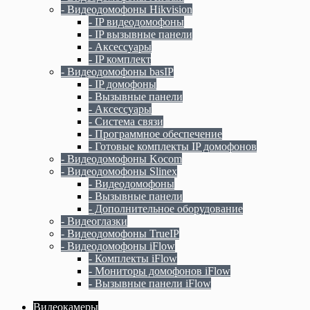
- Видеодомофоны Hikvision
- IP видеодомофоны
- IP вызывные панели
- Аксессуары
- IP комплект
- Видеодомофоны basIP
- IP домофоны
- Вызывные панели
- Аксессуары
- Система связи
- Программное обеспечение
- Готовые комплекты IP домофонов
- Видеодомофоны Kocom
- Видеодомофоны Slinex
- Видеодомофоны
- Вызывные панели
- Дополнительное оборудование
- Видеоглазки
- Видеодомофоны TrueIP
- Видеодомофоны iFlow
- Комплекты iFlow
- Мониторы домофонов iFlow
- Вызывные панели iFlow
Видеокамеры