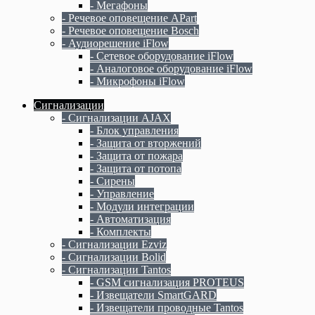
- Мегафоны
- Речевое оповещение APart
- Речевое оповещение Bosch
- Аудиорешение iFlow
- Сетевое оборудование iFlow
- Аналоговое оборудование iFlow
- Микрофоны iFlow
Сигнализации
- Сигнализации AJAX
- Блок управления
- Защита от вторжений
- Защита от пожара
- Защита от потопа
- Сирены
- Управление
- Модули интеграции
- Автоматизация
- Комплекты
- Сигнализации Ezviz
- Сигнализации Bolid
- Сигнализации Tantos
- GSM сигнализация PROTEUS
- Извещатели SmartGARD
- Извещатели проводные Tantos