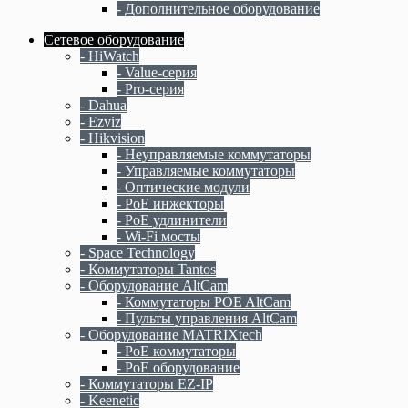
- Дополнительное оборудование
Сетевое оборудование
- HiWatch
- Value-серия
- Pro-серия
- Dahua
- Ezviz
- Hikvision
- Неуправляемые коммутаторы
- Управляемые коммутаторы
- Оптические модули
- PoE инжекторы
- PoE удлинители
- Wi-Fi мосты
- Space Technology
- Коммутаторы Tantos
- Оборудование AltCam
- Коммутаторы POE AltCam
- Пульты управления AltCam
- Оборудование MATRIXtech
- PoE коммутаторы
- PoE оборудование
- Коммутаторы EZ-IP
- Keenetic