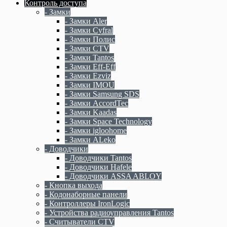
Контроль доступа
- Замки
- Замки Aler
- Замки Cyfral
- Замки Полис
- Замки CTV
- Замки Tantos
- Замки Eff-Eff
- Замки Ezviz
- Замки IMOU
- Замки Samsung SDS
- Замки AccordTec
- Замки Kaadas
- Замки Space Technology
- Замки igloohome
- Замки ALeko
- Доводчики
- Доводчики Tantos
- Доводчики Hafele
- Доводчики ASSA ABLOY
- Кнопка выхода
- Кодонаборные панели
- Контроллеры IronLogic
- Устройства радиоуправления Tantos
- Считыватели CTV