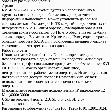
объектах различного уровня.
Архив
RVI-IPN64/8-4К V.2 рекомендуется к использованию в
крупных системах видеонаблюдения. Для хранения
информации пользователь может установить до восьми
жестких дисков объемом до 10 ТБ каждый, подключенных по
интерфейсу SATA3. Таким образом, суммарный объем для
хранения архива составляет 80 ТБ, что обеспечивает глубину
архива порядка 2-х месяцев. Кроме того, IP-видеорегистратор
оснащен портом e-SATA для подключения внешнего массива,
состоящего из четырех жестких дисков.
Работа по сети
Новинка имеет 2 гигабитных Ethernet-порта, которые
позволяют работать в двух отдельных подсетях. Используя
бесплатное профессиональное программное обеспечение «RVi
ОПЕРАТОР» можно организовать удаленное,
централизованное рабочее место оператора. Индивидуальная
настройка прав доступа позволяет разграничить область
использования видеорегистратора среди нескольких
операторов.
Максимальное разрешение подключаемых IP-видеокамер 12
Мп (4000x3000)
USB интерфейс 4 порта (2xUSB 3.0, 2xUSB 2.0)
Количество каналов 64
Разрешение (отображение) 3840x2160, 1920x1080, 1280x1024,