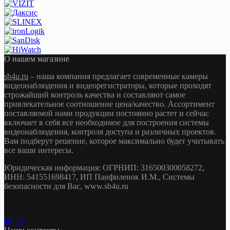
О нашем магазине
sb4u.ru
– наша компания предлагает современные камеры
видеонаблюдения и видеорегистраторы, которые проходят
строжайший контроль качества и составляют самое
привлекательное соотношение цена/качество. Ассортимент
поставляемой нами продукции постоянно растет и сейчас
включает в себя все необходимое для построения системы
видеонаблюдения, контроля доступа и различных проектов.
Вам подберут решение, которое максимально будет учитывать
все ваши интересы.
Юридическая информация: ОГРНИП: 316500300058272,
ИНН: 541551698417, ИП Панфиленок И.М., Системы
безопасности для Вас, www.sb4u.ru