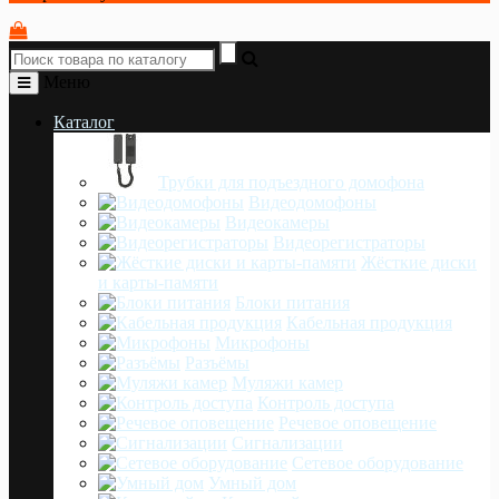
Меню
Каталог
Трубки для подъездного домофона
Видеодомофоны
Видеокамеры
Видеорегистраторы
Жёсткие диски
и карты-памяти
Блоки питания
Кабельная продукция
Микрофоны
Разъёмы
Муляжи камер
Контроль доступа
Речевое оповещение
Сигнализации
Сетевое оборудование
Умный дом