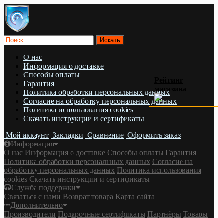
О нас
Информация о доставке
Cпособы оплаты
Рейтинг
Гарантия
магазина
Политика обработки персональных данных
Согласие на обработку персональных данных
Политика использования cookies
Скачать инструкции и сертификаты
Мой аккаунт
Закладки
Сравнение
Оформить заказ
Информация
О нас
Информация о доставке
Cпособы оплаты
Гарантия
Политика обработки персональных данных
Согласие на
обработку персональных данных
Политика использования
cookies
Скачать инструкции и сертификаты
Служба поддержки
Связаться с нами
Возврат товара
Карта сайта
Дополнительно
Производители
Подарочные сертификаты
Партнёры
Товары