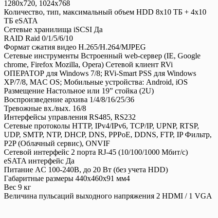
1280x720, 1024x768
Количество, тип, максимальный объем HDD 8x10 ТБ + 4x10
ТБ eSATA
Сетевые хранилища iSCSI Да
RAID Raid 0/1/5/6/10
Формат сжатия видео H.265/H.264/MJPEG
Сетевые инструменты Встроенный web-сервер (IE, Google
chrome, Firefox Mozilla, Opera) Сетевой клиент RVi
ОПЕРАТОР для Windows 7/8; RVi-Smart PSS для Windows
XP/7/8, MAC OS; Мобильные устройства: Android, iОS
Размещение Настольное или 19” стойка (2U)
Воспроизведение архива 1/4/8/16/25/36
Тревожные вх./вых. 16/8
Интерфейсы управления RS485, RS232
Сетевые протоколы HTTP, IPv4/IPv6, TCP/IP, UPNP, RTSP,
UDP, SMTP, NTP, DHCP, DNS, PPPoE, DDNS, FTP, IP Фильтр,
P2P (Облачный сервис), ONVIF
Сетевой интерфейс 2 порта RJ-45 (10/100/1000 Мбит/с)
eSATA интерфейс Да
Питание AC 100-240В, до 20 Вт (без учета HDD)
Габаритные размеры 440x460x91 мм4
Вес 9 кг
Величина пульсаций выходного напряжения 2 HDMI / 1 VGA